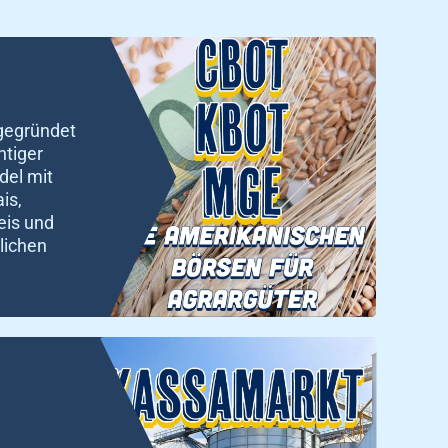
gegründet
htiger
del mit
is,
eis und
lichen