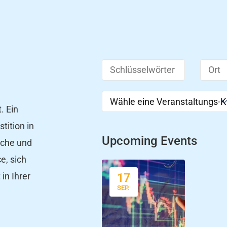
. Ein
tition in
Upcoming Events
iche und
e, sich
in Ihrer
17
SEP.