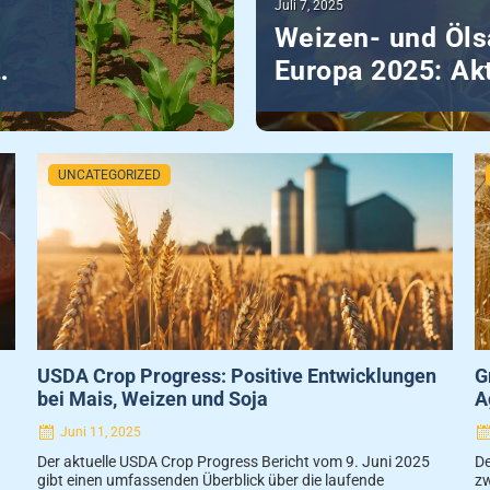
Posted
Juli 7, 2025
on
Weizen- und Öls
Europa 2025: Akt
Posted
UNCATEGORIZED
on
USDA Crop Progress: Positive Entwicklungen
G
bei Mais, Weizen und Soja
A
Juni 11, 2025
Der aktuelle USDA Crop Progress Bericht vom 9. Juni 2025
De
gibt einen umfassenden Überblick über die laufende
zw