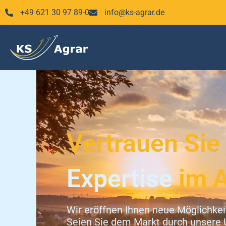
Zum
+49 621 30 97 89-0
info@ks-agrar.de
Inhalt
springen
Vertrauen Sie
Expertise
im 
Wir eröffnen Ihnen neue Möglichke
Seien Sie dem Markt durch unsere 