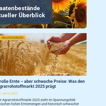
aatenbestände
ueller Überblick
Posted
UNCATEGORIZED
on
roße Ernte – aber schwache Preise: Was den
grarrohstoffmarkt 2025 prägt
Juni 4, 2025
r Agrarrohstoffmarkt 2025 steht im Spannungsfeld
ischen hohen Erntemengen und historisch schwacher