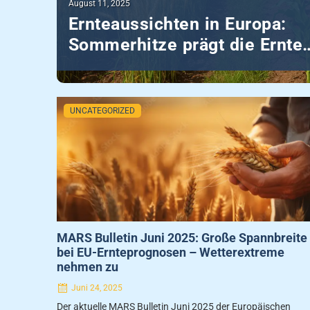
Posted
August 11, 2025
on
Ernteaussichten in Europa:
Sommerhitze prägt die Ernte
2025
Posted
UNCATEGORIZED
on
MARS Bulletin Juni 2025: Große Spannbreite
bei EU-Ernteprognosen – Wetterextreme
nehmen zu
Juni 24, 2025
Der aktuelle MARS Bulletin Juni 2025 der Europäischen