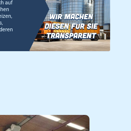
ch auf
chen
eizen,
s,
nderen