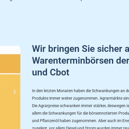
A
b
Wir bringen Sie sicher 
s
Warenterminbörsen der 
p
und Cbot
i
e
In den letzten Monaten haben die Schwankungen an de
l
Produkte immer weiter zugenommen. Agrarmärkte sin
e
Die Agrarpreise schwanken immer stärker, deswegen ist
n
allem die Schwankungen für die börsennotierten Produ
und Pflanzenöl haben zugenommen. Aber auch im Energ
zugelegt, vor allem Diesel und Strom wurden immer teur