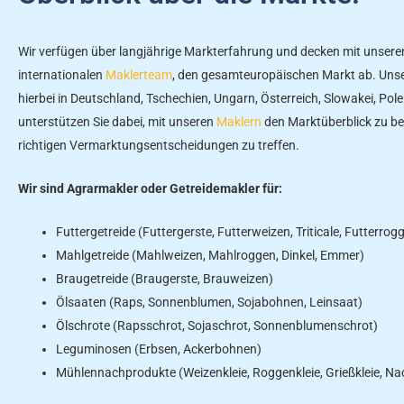
Wir verfügen über langjährige Markterfahrung und decken mit unser
internationalen
Maklerteam
, den gesamteuropäischen Markt ab. Unse
hierbei in Deutschland, Tschechien, Ungarn, Österreich, Slowakei, Pol
unterstützen Sie dabei, mit unseren
Maklern
den Marktüberblick zu b
richtigen Vermarktungsentscheidungen zu treffen.
Wir sind Agrarmakler oder Getreidemakler für:
Futtergetreide (Futtergerste, Futterweizen, Triticale, Futterrog
Mahlgetreide (Mahlweizen, Mahlroggen, Dinkel, Emmer)
Braugetreide (Braugerste, Brauweizen)
Ölsaaten (Raps, Sonnenblumen, Sojabohnen, Leinsaat)
Ölschrote (Rapsschrot, Sojaschrot, Sonnenblumenschrot)
Leguminosen (Erbsen, Ackerbohnen)
Mühlennachprodukte (Weizenkleie, Roggenkleie, Grießkleie, N