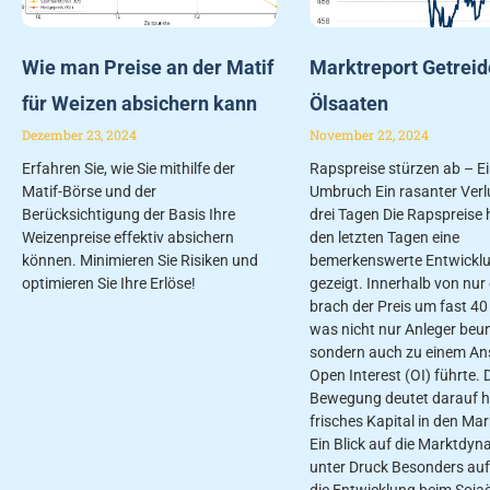
Wie man Preise an der Matif
Marktreport Getreid
für Weizen absichern kann
Ölsaaten
Dezember 23, 2024
November 22, 2024
Erfahren Sie, wie Sie mithilfe der
Rapspreise stürzen ab – E
Matif-Börse und der
Umbruch Ein rasanter Verlu
Berücksichtigung der Basis Ihre
drei Tagen Die Rapspreise 
Weizenpreise effektiv absichern
den letzten Tagen eine
können. Minimieren Sie Risiken und
bemerkenswerte Entwickl
optimieren Sie Ihre Erlöse!
gezeigt. Innerhalb von nur
brach der Preis um fast 40 
was nicht nur Anleger beun
sondern auch zu einem Ans
Open Interest (OI) führte. 
Bewegung deutet darauf h
frisches Kapital in den Mark
Ein Blick auf die Marktdyn
unter Druck Besonders auff
die Entwicklung beim Sojaö