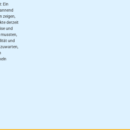
: Ein
spannend
n zeigen,
kte derzeit
ise und
 mussten,
lität und
bzuwarten,
n
keln