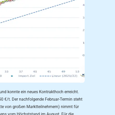
und konnte ein neues Kontrakthoch erreicht.
50 €/t. Der nachfolgende Februar-Termin steht
akte von großen Marktteilnehmern) nimmt für
mens vom Höchststand im August. Für die