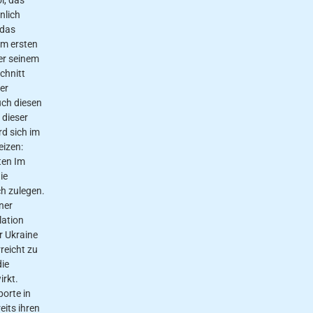
nlich
 das
um ersten
er seinem
chnitt
er
uch diesen
 dieser
rd sich im
eizen:
iten Im
ie
h zulegen.
iner
lation
r Ukraine
reicht zu
ie
irkt.
orte in
eits ihren