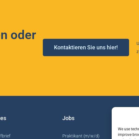
n oder
U
Kontaktieren Sie uns hier!
z
ces
Jobs
I
We use techn
improve brow
fbrief
Praktikant (m/w/d)
W