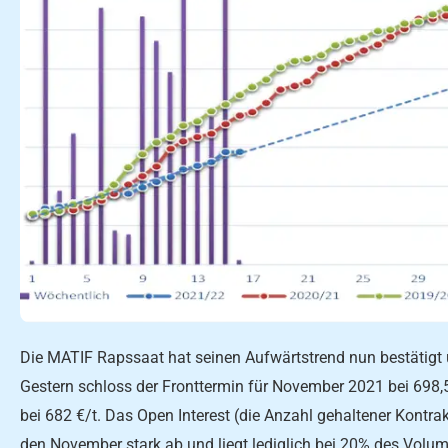
Die MATIF Rapssaat hat seinen Aufwärtstrend nun bestätigt 
Gestern schloss der Fronttermin für November 2021 bei 698,
bei 682 €/t. Das Open Interest (die Anzahl gehaltener Kontr
den November stark ab und liegt lediglich bei 20% des Volu