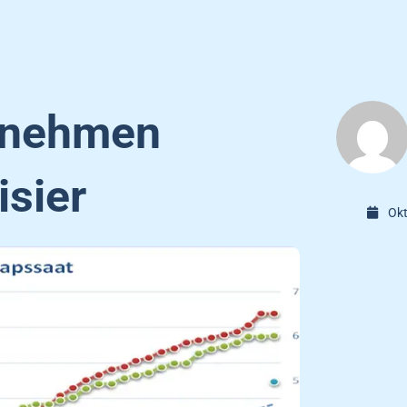
 nehmen
isier
Okt