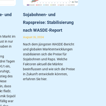
e- und
Sojabohnen- und
Rapspreise: Stabilisierung
nach WASDE-Report
in Markt im
August 16, 2024
st in nur
Nach dem jüngsten WASDE-Bericht
haben in
und globalen Marktentwicklungen
stabilisieren sich die Preise für
ung
Sojabohnen und Raps. Welche
 drei Tagen
Faktoren aktuell die Märkte
€/t ein,
beeinflussen und wie sich die Preise
ruhigt,
in Zukunft entwickeln könnten,
tieg des
erfahren Sie hier.
Diese
in, dass
t fließt.
amik Sojaöl
ällig war
l, das