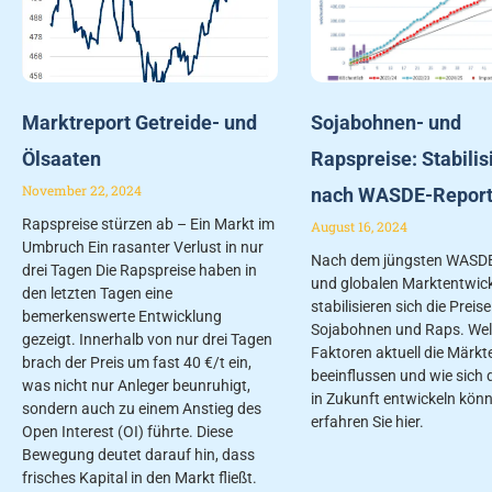
Marktreport Getreide- und
Sojabohnen- und
Ölsaaten
Rapspreise: Stabilis
November 22, 2024
nach WASDE-Repor
Rapspreise stürzen ab – Ein Markt im
August 16, 2024
Umbruch Ein rasanter Verlust in nur
Nach dem jüngsten WASDE
drei Tagen Die Rapspreise haben in
und globalen Marktentwic
den letzten Tagen eine
stabilisieren sich die Preise
bemerkenswerte Entwicklung
Sojabohnen und Raps. We
gezeigt. Innerhalb von nur drei Tagen
Faktoren aktuell die Märkt
brach der Preis um fast 40 €/t ein,
beeinflussen und wie sich d
was nicht nur Anleger beunruhigt,
in Zukunft entwickeln könn
sondern auch zu einem Anstieg des
erfahren Sie hier.
Open Interest (OI) führte. Diese
Bewegung deutet darauf hin, dass
frisches Kapital in den Markt fließt.