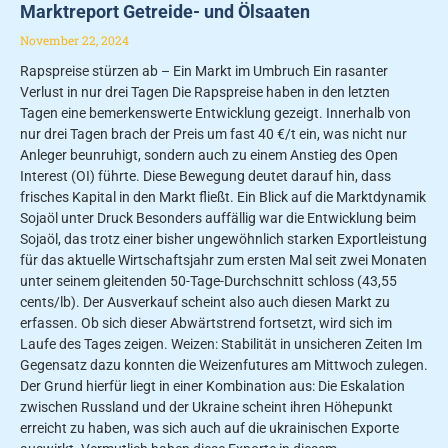
Marktreport Getreide- und Ölsaaten
November 22, 2024
Rapspreise stürzen ab – Ein Markt im Umbruch Ein rasanter
Verlust in nur drei Tagen Die Rapspreise haben in den letzten
Tagen eine bemerkenswerte Entwicklung gezeigt. Innerhalb von
nur drei Tagen brach der Preis um fast 40 €/t ein, was nicht nur
Anleger beunruhigt, sondern auch zu einem Anstieg des Open
Interest (OI) führte. Diese Bewegung deutet darauf hin, dass
frisches Kapital in den Markt fließt. Ein Blick auf die Marktdynamik
Sojaöl unter Druck Besonders auffällig war die Entwicklung beim
Sojaöl, das trotz einer bisher ungewöhnlich starken Exportleistung
für das aktuelle Wirtschaftsjahr zum ersten Mal seit zwei Monaten
unter seinem gleitenden 50-Tage-Durchschnitt schloss (43,55
cents/lb). Der Ausverkauf scheint also auch diesen Markt zu
erfassen. Ob sich dieser Abwärtstrend fortsetzt, wird sich im
Laufe des Tages zeigen. Weizen: Stabilität in unsicheren Zeiten Im
Gegensatz dazu konnten die Weizenfutures am Mittwoch zulegen.
Der Grund hierfür liegt in einer Kombination aus: Die Eskalation
zwischen Russland und der Ukraine scheint ihren Höhepunkt
erreicht zu haben, was sich auch auf die ukrainischen Exporte