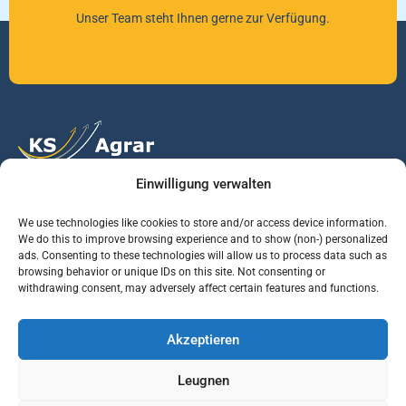
Unser Team steht Ihnen gerne zur Verfügung.
Einwilligung verwalten
Vertrauen Sie auf unsere Expertise im Agrarmarkt.
We use technologies like cookies to store and/or access device information.
We do this to improve browsing experience and to show (non-) personalized
ads. Consenting to these technologies will allow us to process data such as
Services
Jobs
Informationen
browsing behavior or unique IDs on this site. Not consenting or
withdrawing consent, may adversely affect certain features and functions.
Rohstoffbrief
Praktikant (m/w/d)
Warenterminbörsen
Akzeptieren
Börsenmakler
Business Development
Wetterinfos
Manager (m/w/d)
Verbände und
Leugnen
Regierungsstellen