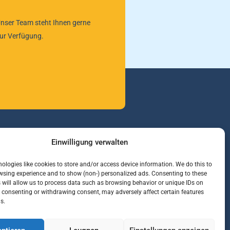
nser Team steht Ihnen gerne
ur Verfügung.
Einwilligung verwalten
nformationen
ologies like cookies to store and/or access device information. We do this to
sing experience and to show (non-) personalized ads. Consenting to these
arenterminbörsen
 will allow us to process data such as browsing behavior or unique IDs on
etterinfos
ot consenting or withdrawing consent, may adversely affect certain features
s.
erbände und Regierungsstellen