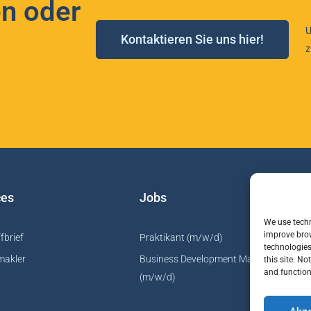
n oder
U
Kontaktieren Sie uns hier!
z
ces
Jobs
I
We use techn
improve brow
fbrief
Praktikant (m/w/d)
W
technologies
makler
Business Development Manager
W
this site. N
and function
(m/w/d)
V