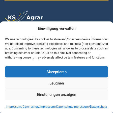
Einwilligung verwalten
Vertrauen Sie auf unsere Expertise im Agrarmarkt.
We use technologies like cookies to store and/or access device information.
We do this to improve browsing experience and to show (non-) personalized
ads. Consenting to these technologies will allow us to process data such as
Services
Jobs
Informationen
browsing behavior or unique IDs on this site. Not consenting or
withdrawing consent, may adversely affect certain features and functions.
Rohstoffbrief
Praktikant (m/w/d)
Warenterminbörsen
Akzeptieren
Börsenmakler
Business Development
Wetterinfos
Manager (m/w/d)
Verbände und
Leugnen
Regierungsstellen
Einstellungen anzeigen
© KS AGRAR GmbH Alle Rechte vorbehalten | Website Designed & developed by
Impressum/Datenschutz
Impressum/Datenschutz
Impressum/Datenschutz
Vepth Development