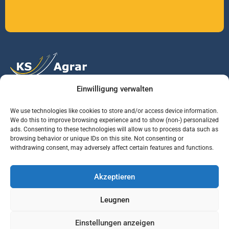
Einwilligung verwalten
Vertrauen Sie auf unsere Expertise im Agrarmarkt.
We use technologies like cookies to store and/or access device information.
We do this to improve browsing experience and to show (non-) personalized
ads. Consenting to these technologies will allow us to process data such as
Services
Jobs
Informationen
browsing behavior or unique IDs on this site. Not consenting or
withdrawing consent, may adversely affect certain features and functions.
Rohstoffbrief
Praktikant (m/w/d)
Warenterminbörsen
Akzeptieren
Börsenmakler
Business Development
Wetterinfos
Manager (m/w/d)
Verbände und
Leugnen
Regierungsstellen
Einstellungen anzeigen