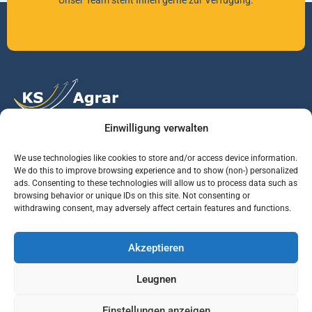
Unser Team steht Ihnen gerne zur Verfügung.
Einwilligung verwalten
Vertrauen Sie auf unsere Expertise im Agrarmarkt.
We use technologies like cookies to store and/or access device information.
We do this to improve browsing experience and to show (non-) personalized
ads. Consenting to these technologies will allow us to process data such as
Services
Jobs
Informationen
browsing behavior or unique IDs on this site. Not consenting or
withdrawing consent, may adversely affect certain features and functions.
Rohstoffbrief
Praktikant (m/w/d)
Warenterminbörsen
Akzeptieren
Börsenmakler
Business Development
Wetterinfos
Manager (m/w/d)
Verbände und
Leugnen
Regierungsstellen
Einstellungen anzeigen