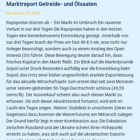
Marktreport Getreide- und Ölsaaten
November 22, 2024
Rapspreise stürzen ab – Ein Markt im Umbruch Ein rasanter
Verlust in nur drei Tagen Die Rapspreise haben in den letzten
Tagen eine bemerkenswerte Entwicklung gezeigt. Innerhalb von
nur drei Tagen brach der Preis um fast 40 €/t ein, was nicht nur
Anleger beunruhigt, sondern auch zu einem Anstieg des Open
Interest (OI) führte. Diese Bewegung deutet darauf hin, dass
frisches Kapital in den Markt fließt. Ein Blick auf die Marktdynamik
Sojaöl unter Druck Besonders auffällig war die Entwicklung beim
Sojaöl, das trotz einer bisher ungewöhnlich starken Exportleistung
für das aktuelle Wirtschaftsjahr zum ersten Mal seit zwei Monaten
unter seinem gleitenden 50-Tage-Durchschnitt schloss (43,55
cents/lb). Der Ausverkauf scheint also auch diesen Markt zu
erfassen. Ob sich dieser Abwärtstrend fortsetzt, wird sich im
Laufe des Tages zeigen. Weizen: Stabilität in unsicheren Zeiten Im
Gegensatz dazu konnten die Weizenfutures am Mittwoch zulegen.
Der Grund hierfür liegt in einer Kombination aus: Die Eskalation
zwischen Russland und der Ukraine scheint ihren Höhepunkt
erreicht zu haben, was sich auch auf die ukrainischen Exporte