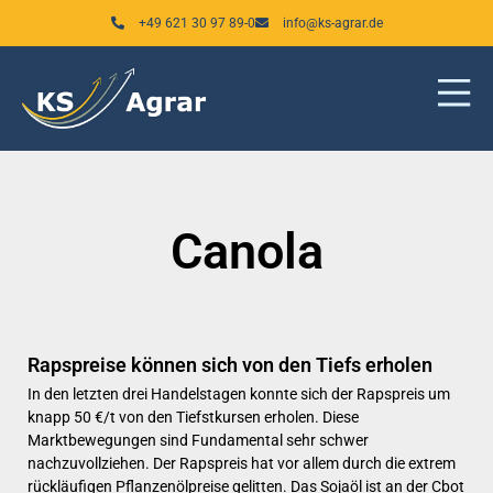
Zum
+49 621 30 97 89-0
info@ks-agrar.de
Inhalt
springen
Canola
Rapspreise können sich von den Tiefs erholen
In den letzten drei Handelstagen konnte sich der Rapspreis um
knapp 50 €/t von den Tiefstkursen erholen. Diese
Marktbewegungen sind Fundamental sehr schwer
nachzuvollziehen. Der Rapspreis hat vor allem durch die extrem
rückläufigen Pflanzenölpreise gelitten. Das Sojaöl ist an der Cbot