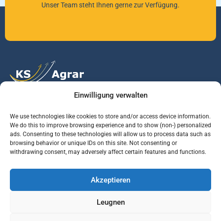
Unser Team steht Ihnen gerne zur Verfügung.
Einwilligung verwalten
Vertrauen Sie auf unsere Expertise im Agrarmarkt.
We use technologies like cookies to store and/or access device information.
We do this to improve browsing experience and to show (non-) personalized
ads. Consenting to these technologies will allow us to process data such as
Services
Jobs
Informationen
browsing behavior or unique IDs on this site. Not consenting or
withdrawing consent, may adversely affect certain features and functions.
Rohstoffbrief
Praktikant (m/w/d)
Warenterminbörsen
Akzeptieren
Börsenmakler
Business Development
Wetterinfos
Manager (m/w/d)
Verbände und
Leugnen
Regierungsstellen