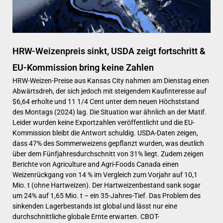
HRW-Weizenpreis sinkt, USDA zeigt fortschritt &
EU-Kommission bring keine Zahlen
HRW-Weizen-Preise aus Kansas City nahmen am Dienstag einen
Abwärtsdreh, der sich jedoch mit steigendem Kaufinteresse auf
$6,64 erholte und 11 1/4 Cent unter dem neuen Höchststand
des Montags (2024) lag. Die Situation war ähnlich an der Matif.
Leider wurden keine Exportzahlen veröffentlicht und die EU-
Kommission bleibt die Antwort schuldig. USDA-Daten zeigen,
dass 47% des Sommerweizens gepflanzt wurden, was deutlich
über dem Fünfjahresdurchschnitt von 31% liegt. Zudem zeigen
Berichte von Agriculture and Agri-Foods Canada einen
Weizenrückgang von 14 % im Vergleich zum Vorjahr auf 10,1
Mio. t (ohne Hartweizen). Der Hartweizenbestand sank sogar
um 24% auf 1,65 Mio. t – ein 35-Jahres-Tief. Das Problem des
sinkenden Lagerbestands ist global und lässt nur eine
durchschnittliche globale Ernte erwarten. CBOT-