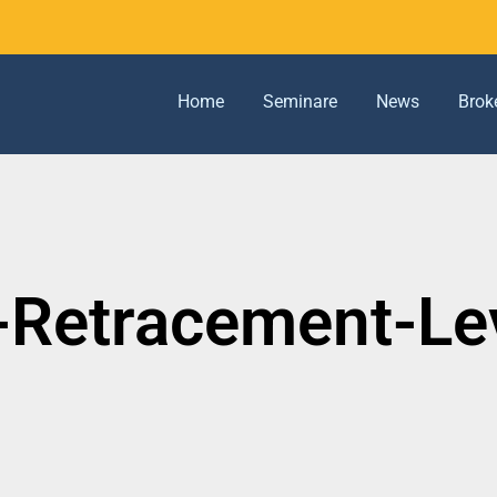
Home
Seminare
News
Brok
-Retracement-Le