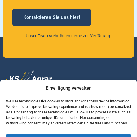
Kontaktieren Sie uns hier!
Unser Team steht Ihnen gerne zur Verfügung.
Einwilligung verwalten
Vertrauen Sie auf unsere Expertise im Agrarmarkt.
We use technologies like cookies to store and/or access device information.
We do this to improve browsing experience and to show (non-) personalized
ads. Consenting to these technologies will allow us to process data such as
browsing behavior or unique IDs on this site. Not consenting or
Services
Jobs
Informationen
withdrawing consent, may adversely affect certain features and functions.
Rohstoffbrief
Praktikant (m/w/d)
Warenterminbörsen