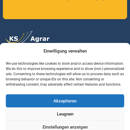
Einwilligung verwalten
Vertrauen Sie auf unsere Expertise im Agrarmarkt.
We use technologies like cookies to store and/or access device information.
We do this to improve browsing experience and to show (non-) personalized
ads. Consenting to these technologies will allow us to process data such as
Services
Jobs
Informationen
browsing behavior or unique IDs on this site. Not consenting or
withdrawing consent, may adversely affect certain features and functions.
Rohstoffbrief
Praktikant (m/w/d)
Warenterminbörsen
Akzeptieren
Börsenmakler
Business Development
Wetterinfos
Manager (m/w/d)
Verbände und
Leugnen
Regierungsstellen
Einstellungen anzeigen