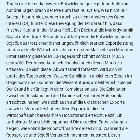
Tagen eine bemerkenswerte Entwicklung gezeigt. Innerhalb von
nur drei Tagen brach der Preis um fast 40 €/t ein, was nicht nur
Anleger beunruhigt, sondern auch zu einem Anstieg des Open
Interest (OI) führte. Diese Bewegung deutet darauf hin, dass
frisches Kapital in den Markt fließt. Ein Blick auf die Marktdynamik
Sojaöl unter Druck Besonders auffällig war die Entwicklung beim
Sojaöl, das trotz einer bisher ungewöhnlich starken Exportleistung
für das aktuelle Wirtschaftsjahr zum ersten Mal seit zwei Monaten
unter seinem gleitenden 50-Tage-Durchschnitt schloss (43,55
cents/lb). Der Ausverkauf scheint also auch diesen Markt zu
erfassen. Ob sich dieser Abwärtstrend fortsetzt, wird sich im
Laufe des Tages zeigen. Weizen: Stabilität in unsicheren Zeiten Im
Gegensatz dazu konnten die Weizenfutures am Mittwoch zulegen.
Der Grund hierfür liegt in einer Kombination aus: Die Eskalation
zwischen Russland und der Ukraine scheint ihren Höhepunkt
erreicht zu haben, was sich auch auf die ukrainischen Exporte
auswirkt. Vermutlich haben diese Exporte in diesem
Wirtschaftsjahr bereits ihren Höchststand erreicht. Fazit: Ein
turbulenter Markt bleibt spannend Die aktuellen Entwicklungen
zeigen, wie volatil die Rohstoffmärkte derzeit sind. Während die
Rapspreise und Sojaöl Verluste hinnehmen mussten, bieten