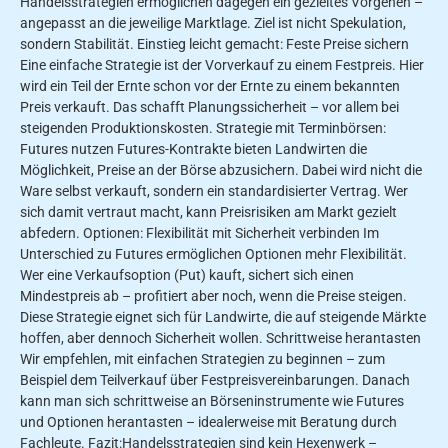
Handelsstrategien ermöglichen dagegen ein gezieltes Vorgehen –
angepasst an die jeweilige Marktlage. Ziel ist nicht Spekulation,
sondern Stabilität. Einstieg leicht gemacht: Feste Preise sichern
Eine einfache Strategie ist der Vorverkauf zu einem Festpreis. Hier
wird ein Teil der Ernte schon vor der Ernte zu einem bekannten
Preis verkauft. Das schafft Planungssicherheit – vor allem bei
steigenden Produktionskosten. Strategie mit Terminbörsen:
Futures nutzen Futures-Kontrakte bieten Landwirten die
Möglichkeit, Preise an der Börse abzusichern. Dabei wird nicht die
Ware selbst verkauft, sondern ein standardisierter Vertrag. Wer
sich damit vertraut macht, kann Preisrisiken am Markt gezielt
abfedern. Optionen: Flexibilität mit Sicherheit verbinden Im
Unterschied zu Futures ermöglichen Optionen mehr Flexibilität.
Wer eine Verkaufsoption (Put) kauft, sichert sich einen
Mindestpreis ab – profitiert aber noch, wenn die Preise steigen.
Diese Strategie eignet sich für Landwirte, die auf steigende Märkte
hoffen, aber dennoch Sicherheit wollen. Schrittweise herantasten
Wir empfehlen, mit einfachen Strategien zu beginnen – zum
Beispiel dem Teilverkauf über Festpreisvereinbarungen. Danach
kann man sich schrittweise an Börseninstrumente wie Futures
und Optionen herantasten – idealerweise mit Beratung durch
Fachleute. Fazit:Handelsstrategien sind kein Hexenwerk –