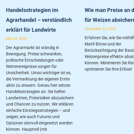
Handelsstrategien im
Wie man Preise an d
Agrarhandel – verständlich
für Weizen absicher
Dezember 23, 2024
erklärt für Landwirte
Erfahren Sie, wie Sie mithil
Mai 12, 2025
Matif-Börse und der
Der Agrarmarkt ist ständig in
Berücksichtigung der Basis
Bewegung. Preise schwanken,
Weizenpreise effektiv absi
politische Entscheidungen oder
können. Minimieren Sie Ris
Wetterereignisse sorgen für
optimieren Sie Ihre Erlöse!
Unsicherheit. Umso wichtiger ist es,
die Vermarktung der eigenen Ernte
aktiv zu steuern. Genau hier setzen
Handelsstrategien an. Sie helfen
Landwirten, Preisrisiken abzusichern
und Chancen zu nutzen. Wir erklären
einfache Einstiegsstrategien – und
zeigen, wie auch Futures und
Optionen sinnvoll eingesetzt werden
können. Hauptteil (mit