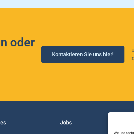
n oder
U
Kontaktieren Sie uns hier!
z
ces
Jobs
I
We use techn