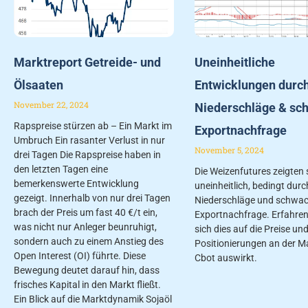
Marktreport Getreide- und
Uneinheitliche
Ölsaaten
Entwicklungen durc
November 22, 2024
Niederschläge & sc
Rapspreise stürzen ab – Ein Markt im
Exportnachfrage
Umbruch Ein rasanter Verlust in nur
November 5, 2024
drei Tagen Die Rapspreise haben in
den letzten Tagen eine
Die Weizenfutures zeigten 
bemerkenswerte Entwicklung
uneinheitlich, bedingt durc
gezeigt. Innerhalb von nur drei Tagen
Niederschläge und schwa
brach der Preis um fast 40 €/t ein,
Exportnachfrage. Erfahren 
was nicht nur Anleger beunruhigt,
sich dies auf die Preise un
sondern auch zu einem Anstieg des
Positionierungen an der M
Open Interest (OI) führte. Diese
Cbot auswirkt.
Bewegung deutet darauf hin, dass
frisches Kapital in den Markt fließt.
Ein Blick auf die Marktdynamik Sojaöl