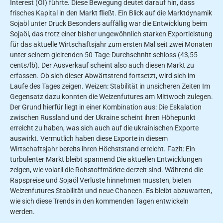
Interest (OI) führte. Diese Bewegung deutet darauf hin, dass
frisches Kapital in den Markt fließt. Ein Blick auf die Marktdynamik
Sojaöl unter Druck Besonders auffällig war die Entwicklung beim
Sojaöl, das trotz einer bisher ungewöhnlich starken Exportleistung
für das aktuelle Wirtschaftsjahr zum ersten Mal seit zwei Monaten
unter seinem gleitenden 50-Tage-Durchschnitt schloss (43,55
cents/lb). Der Ausverkauf scheint also auch diesen Markt zu
erfassen. Ob sich dieser Abwärtstrend fortsetzt, wird sich im
Laufe des Tages zeigen. Weizen: Stabilität in unsicheren Zeiten Im
Gegensatz dazu konnten die Weizenfutures am Mittwoch zulegen.
Der Grund hierfür liegt in einer Kombination aus: Die Eskalation
zwischen Russland und der Ukraine scheint ihren Höhepunkt
erreicht zu haben, was sich auch auf die ukrainischen Exporte
auswirkt. Vermutlich haben diese Exporte in diesem
Wirtschaftsjahr bereits ihren Höchststand erreicht. Fazit: Ein
turbulenter Markt bleibt spannend Die aktuellen Entwicklungen
zeigen, wie volatil die Rohstoffmärkte derzeit sind. Während die
Rapspreise und Sojaöl Verluste hinnehmen mussten, bieten
Weizenfutures Stabilität und neue Chancen. Es bleibt abzuwarten,
wie sich diese Trends in den kommenden Tagen entwickeln
werden.