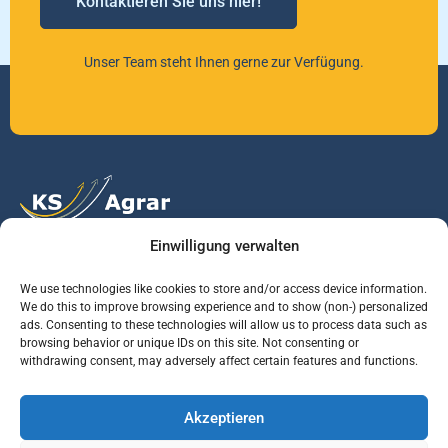
Kontaktieren Sie uns hier!
Unser Team steht Ihnen gerne zur Verfügung.
Einwilligung verwalten
Vertrauen Sie auf unsere Expertise im Agrarmarkt.
We use technologies like cookies to store and/or access device information.
We do this to improve browsing experience and to show (non-) personalized
ads. Consenting to these technologies will allow us to process data such as
Services
Jobs
Informationen
browsing behavior or unique IDs on this site. Not consenting or
withdrawing consent, may adversely affect certain features and functions.
Rohstoffbrief
Praktikant (m/w/d)
Warenterminbörsen
Akzeptieren
Börsenmakler
Business Development
Wetterinfos
Manager (m/w/d)