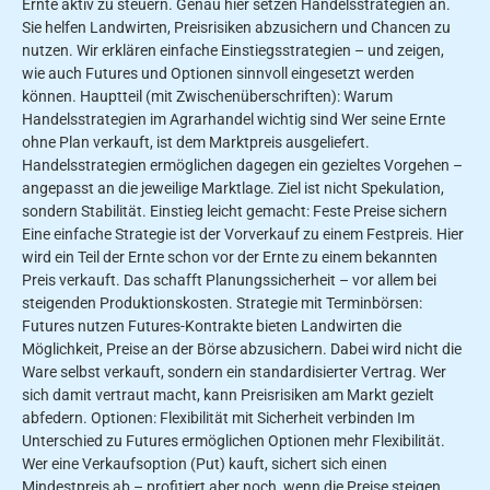
Ernte aktiv zu steuern. Genau hier setzen Handelsstrategien an.
Sie helfen Landwirten, Preisrisiken abzusichern und Chancen zu
nutzen. Wir erklären einfache Einstiegsstrategien – und zeigen,
wie auch Futures und Optionen sinnvoll eingesetzt werden
können. Hauptteil (mit Zwischenüberschriften): Warum
Handelsstrategien im Agrarhandel wichtig sind Wer seine Ernte
ohne Plan verkauft, ist dem Marktpreis ausgeliefert.
Handelsstrategien ermöglichen dagegen ein gezieltes Vorgehen –
angepasst an die jeweilige Marktlage. Ziel ist nicht Spekulation,
sondern Stabilität. Einstieg leicht gemacht: Feste Preise sichern
Eine einfache Strategie ist der Vorverkauf zu einem Festpreis. Hier
wird ein Teil der Ernte schon vor der Ernte zu einem bekannten
Preis verkauft. Das schafft Planungssicherheit – vor allem bei
steigenden Produktionskosten. Strategie mit Terminbörsen:
Futures nutzen Futures-Kontrakte bieten Landwirten die
Möglichkeit, Preise an der Börse abzusichern. Dabei wird nicht die
Ware selbst verkauft, sondern ein standardisierter Vertrag. Wer
sich damit vertraut macht, kann Preisrisiken am Markt gezielt
abfedern. Optionen: Flexibilität mit Sicherheit verbinden Im
Unterschied zu Futures ermöglichen Optionen mehr Flexibilität.
Wer eine Verkaufsoption (Put) kauft, sichert sich einen
Mindestpreis ab – profitiert aber noch, wenn die Preise steigen.