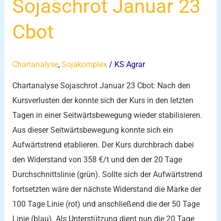
Sojaschrot Januar 23
Januar
23
Cbot
Cbot
Chartanalyse
,
Sojakomplex
/
KS Agrar
Chartanalyse Sojaschrot Januar 23 Cbot: Nach den
Kursverlusten der konnte sich der Kurs in den letzten
Tagen in einer Seitwärtsbewegung wieder stabilisieren.
Aus dieser Seitwärtsbewegung konnte sich ein
Aufwärtstrend etablieren. Der Kurs durchbrach dabei
den Widerstand von 358 €/t und den der 20 Tage
Durchschnittslinie (grün). Sollte sich der Aufwärtstrend
fortsetzten wäre der nächste Widerstand die Marke der
100 Tage Linie (rot) und anschließend die der 50 Tage
Linie (blau). Als Unterstützung dient nun die 20 Tage