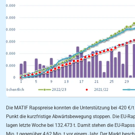
Die MATIF Rapspreise konnten die Unterstützung bei 420 €/
Punkt die kurzfristige Abwärtsbewegung stoppen. Die EU-Ra
lagen letzte Woche bei 132.473 t. Damit stehen die EU-Rapss
Mio. t gegenüber 4,62 Mio. t vor einem Jahr. Der Markt besch