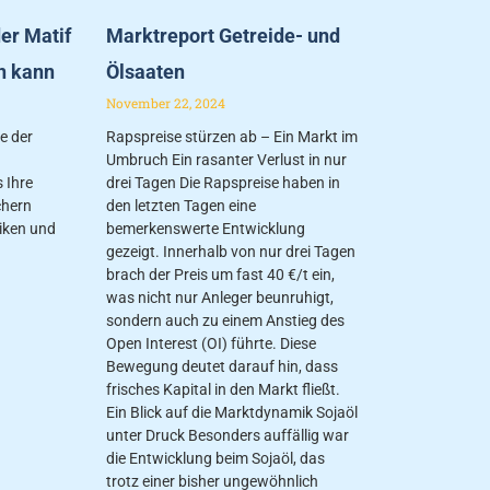
er Matif
Marktreport Getreide- und
n kann
Ölsaaten
November 22, 2024
fe der
Rapspreise stürzen ab – Ein Markt im
Umbruch Ein rasanter Verlust in nur
 Ihre
drei Tagen Die Rapspreise haben in
chern
den letzten Tagen eine
iken und
bemerkenswerte Entwicklung
gezeigt. Innerhalb von nur drei Tagen
brach der Preis um fast 40 €/t ein,
was nicht nur Anleger beunruhigt,
sondern auch zu einem Anstieg des
Open Interest (OI) führte. Diese
Bewegung deutet darauf hin, dass
frisches Kapital in den Markt fließt.
Ein Blick auf die Marktdynamik Sojaöl
unter Druck Besonders auffällig war
die Entwicklung beim Sojaöl, das
trotz einer bisher ungewöhnlich