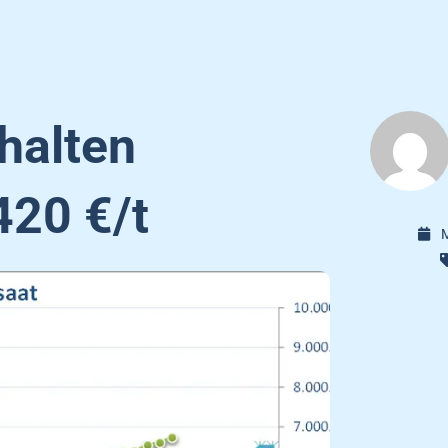
halten
420 €/t
M