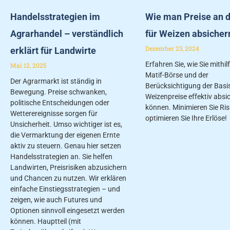
Handelsstrategien im
Wie man Preise an d
Agrarhandel – verständlich
für Weizen absicher
Dezember 23, 2024
erklärt für Landwirte
Erfahren Sie, wie Sie mithil
Mai 12, 2025
Matif-Börse und der
Der Agrarmarkt ist ständig in
Berücksichtigung der Basis
Bewegung. Preise schwanken,
Weizenpreise effektiv absi
politische Entscheidungen oder
können. Minimieren Sie Ris
Wetterereignisse sorgen für
optimieren Sie Ihre Erlöse!
Unsicherheit. Umso wichtiger ist es,
die Vermarktung der eigenen Ernte
aktiv zu steuern. Genau hier setzen
Handelsstrategien an. Sie helfen
Landwirten, Preisrisiken abzusichern
und Chancen zu nutzen. Wir erklären
einfache Einstiegsstrategien – und
zeigen, wie auch Futures und
Optionen sinnvoll eingesetzt werden
können. Hauptteil (mit