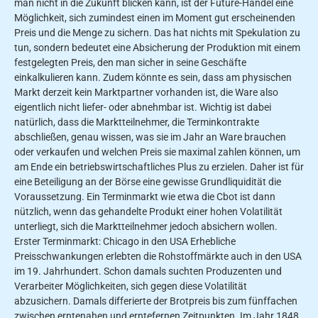
man nicht in die Zukunft blicken kann, ist der Future-Handel eine
Möglichkeit, sich zumindest einen im Moment gut erscheinenden
Preis und die Menge zu sichern. Das hat nichts mit Spekulation zu
tun, sondern bedeutet eine Absicherung der Produktion mit einem
festgelegten Preis, den man sicher in seine Geschäfte
einkalkulieren kann. Zudem könnte es sein, dass am physischen
Markt derzeit kein Marktpartner vorhanden ist, die Ware also
eigentlich nicht liefer- oder abnehmbar ist. Wichtig ist dabei
natürlich, dass die Marktteilnehmer, die Terminkontrakte
abschließen, genau wissen, was sie im Jahr an Ware brauchen
oder verkaufen und welchen Preis sie maximal zahlen können, um
am Ende ein betriebswirtschaftliches Plus zu erzielen. Daher ist für
eine Beteiligung an der Börse eine gewisse Grundliquidität die
Voraussetzung. Ein Terminmarkt wie etwa die Cbot ist dann
nützlich, wenn das gehandelte Produkt einer hohen Volatilität
unterliegt, sich die Marktteilnehmer jedoch absichern wollen.
Erster Terminmarkt: Chicago in den USA Erhebliche
Preisschwankungen erlebten die Rohstoffmärkte auch in den USA
im 19. Jahrhundert. Schon damals suchten Produzenten und
Verarbeiter Möglichkeiten, sich gegen diese Volatilität
abzusichern. Damals differierte der Brotpreis bis zum fünffachen
zwischen erntenahen und erntefernen Zeitpunkten. Im Jahr 1848