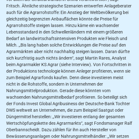
Fritsch. Ähnliche strategische Szenarien entwerfen Anlageberater
auch für die Agrarrohstoffe: Ein Anstieg der Weltbevölkerung bei
gleichzeitig be­grenzten Anbauflächen könnte die Preise für
Agrarrohstoffe steigen lassen. Hinzu käme ein wachsender
Lebensstandard in den Schwellenländern mit einem größe­ren
Bedarf an landwirtschaftsintensiven Produkten wie Fleisch und
Milch. ,,Bis­ lang haben solche Entwicklungen die Preise auf den
Agrarmärkten aber nicht nachhaltig steigen lassen. Daran dürfte
sich kurzfristig auch nichts ändern“, sagt Martin Rares, Analyst
beim Agrarmakler KS Agrar (siehe Interview). Von Fortschritten in
der Produktions­ technologie können Anleger profitieren, wenn sie
zum Beispiel Agrarfonds kau­fen. Denn diese investieren meist
nicht in die Rohstoffe, sondern in Unterneh­men der
Nahrungsmittelproduktion. Ge­rade diese könnten vom
wachsenden Nahrungsmittelbedarf profitieren. So beteiligt sich
der Fonds Invest Global Agribusiness der Deutsche-Bank Tochter
DWS weltweit an Unternehmen, die zum Beispiel Saatgut oder
Düngermittel herstellen: ,,Wir investieren entlang der gesamten
Wertschöpfungskette des Agrarmarkts“, sagt Fondsmanager Ralf
Oberbannscheidt. Dazu zählen für ihn auch Hersteller von
Bewässerungsanlagen oder Nahrungsmittelhändler: ,,Wir setzen