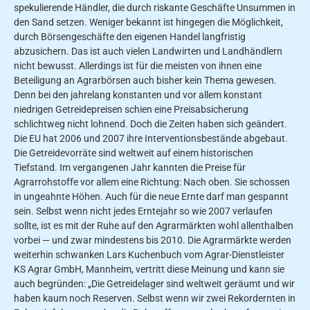
spekulierende Händler, die durch riskante Geschäfte Unsummen in
den Sand setzen. Weniger bekannt ist hingegen die Möglichkeit,
durch Börsengeschäfte den eigenen Handel langfristig
abzusichern. Das ist auch vielen Landwirten und Landhändlern
nicht bewusst. Allerdings ist für die meisten von ihnen eine
Beteiligung an Agrarbörsen auch bisher kein Thema gewesen.
Denn bei den jahrelang konstanten und vor allem konstant
niedrigen Getreidepreisen schien eine Preisabsicherung
schlichtweg nicht lohnend. Doch die Zeiten haben sich geändert.
Die EU hat 2006 und 2007 ihre Interventionsbestände abgebaut.
Die Getreidevorräte sind weltweit auf einem historischen
Tiefstand. Im vergangenen Jahr kannten die Preise für
Agrarrohstoffe vor allem eine Richtung: Nach oben. Sie schossen
in ungeahnte Höhen. Auch für die neue Ernte darf man gespannt
sein. Selbst wenn nicht jedes Erntejahr so wie 2007 verlaufen
sollte, ist es mit der Ruhe auf den Agrarmärkten wohl allenthalben
vorbei — und zwar mindestens bis 2010. Die Agrarmärkte werden
weiterhin schwanken Lars Kuchenbuch vom Agrar-Dienstleister
KS Agrar GmbH, Mannheim, vertritt diese Meinung und kann sie
auch begründen: „Die Getreidelager sind weltweit geräumt und wir
haben kaum noch Reserven. Selbst wenn wir zwei Rekordernten in