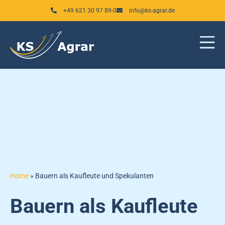
Zum
+49 621 30 97 89-0
info@ks-agrar.de
Inhalt
springen
Home
»
Bauern als Kaufleute und Spekulanten
Bauern als Kaufleute