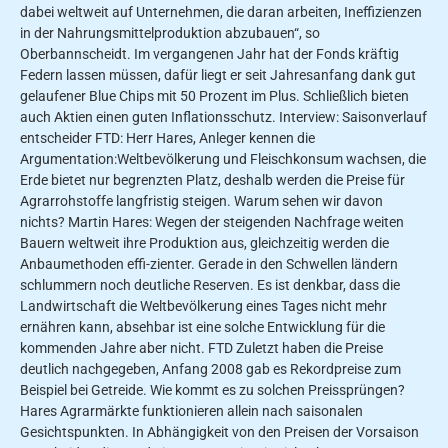
dabei weltweit auf Unternehmen, die daran arbeiten, Ineffizienzen
in der Nahrungsmittelproduktion abzubauen“, so
Oberbannscheidt. Im vergangenen Jahr hat der Fonds kräftig
Federn lassen müssen, dafür liegt er seit Jahresanfang dank gut
gelaufener Blue Chips mit 50 Prozent im Plus. Schließlich bieten
auch Aktien einen guten Inflationsschutz. Interview: Saisonverlauf
entscheider FTD: Herr Hares, Anleger kennen die
Argumentation:Weltbevölkerung und Fleischkonsum wachsen, die
Erde bietet nur begrenzten Platz, deshalb werden die Preise für
Agrarrohstoffe langfristig steigen. Warum sehen wir davon
nichts? Martin Hares: Wegen der steigenden Nachfrage weiten
Bauern weltweit ihre Produktion aus, gleichzeitig werden die
Anbaumethoden effi-zienter. Gerade in den Schwellen­ ländern
schlummern noch deutli­che Reserven. Es ist denkbar, dass die
Landwirtschaft die Weltbevöl­kerung eines Tages nicht mehr
ernähren kann, absehbar ist eine solche Entwicklung für die
kommenden Jahre aber nicht. FTD Zuletzt haben die Preise
deutlich nachgegeben, Anfang 2008 gab es Rekordpreise zum
Beispiel bei Getreide. Wie kommt es zu solchen Preissprüngen?
Hares Agrarmärkte funktionieren allein nach saisonalen
Gesichtspunkten. In Abhängigkeit von den Preisen der Vorsaison