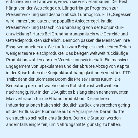
entscheiden die Landwirte, wovon sie wie viel anbauen. Der Rest
hängt von der Wetterlage ab. Längerfristige Prognosen zur
Preisentwicklung sind deshalb absolut unmöglich. FTD ,,Gegessen
wird immer“, so lautet eine populäre Anlegerregel. Ist die
Preisentwicklung tatsächlich unabhängig von der Konjunktur-
entwicklung? Hares Bei Grundnahrungsmitteln wie Getreide und
Getreideprodukten sicherlich. Dennoch passen die Menschen ihre
Essgewohnheiten an. Sie kaufen zum Beispiel in schlechten Zeiten
weniger teure Fleischprodukte. Das belegen weltweit rückläufige
Produktionszahlen aus der Veredellungswirtschaft. Ein massives
Engagement von Spekulanten und der abrupte Abzug von Kapital
in der Krise haben die Konjunkturabhängigkeit noch verstärk. FTD
Treibt denn der Biomasse Boom die Preise? Hares Kaum. Die
Bedeutung der nachwachsenden Rohstoffe ist weltweit ehr
nachrangig. Nur in den USA gibt es bislang einen nennenswerten
Maisverbrauch für die Ethanolproduktion. Die anderen
Industrienationen halten sich deutlich zurück, entsprechen gering
ist der Einfluss der Biomasse auf die Agrarpreise. Daran dürfte
sich auch so schnell nichts ändern. Denn die Staaten werden
andernfalls eingreifen, um Nahrungsmittel günstig zu halten.