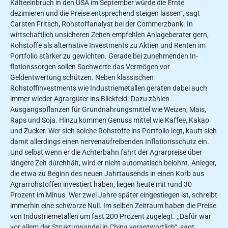
Kälteeinbruch in den USA im Sep­tember würde die Ernte
dezimieren und die Preise entsprechend steigen lassen“, sagt
Carsten Fritsch, Rohstoffanalyst bei der Commerzbank. In
wirtschaftlich unsicheren Zeiten empfehlen Anlageberater gern,
Roh­stoffe als alternative Investments zu Aktien und Renten im
Portfolio stärker zu gewichten. Gerade bei zunehmenden In­
flationssorgen sollen Sachwerte das Vermögen vor
Geldentwertung schützen. Neben klassischen
Rohstoffinvestments wie Industriemetallen geraten dabei auch
immer wieder Agrargüter ins Blickfeld. Dazu zählen
Ausgangspflanzen für Grundnahrungsmittel wie Weizen, Mais,
Raps und Soja. Hinzu kommen Genuss­ mittel wie Kaffee, Kakao
und Zucker. Wer sich solche Rohstoffe ins Portfolio legt, kauft sich
damit allerdings einen nervenaufreibenden Inflationsschutz ein.
Und selbst wenn er die Achterbahn fahrt der Agrarpreise über
längere Zeit durchhält, wird er nicht automatisch be­lohnt. Anleger,
die etwa zu Beginn des neuen Jahrtausends in einen Korb aus
Agrarrohstoffen investiert haben, liegen heute mit rund 30
Prozent im Minus. Wer zwei Jahre später eingestiegen ist, schreibt
immerhin eine schwarze Null. Im selben Zeitraum haben die Preise
von Industriemetallen um fast 200 Pro­zent zugelegt. ,,Dafür war
vor allem der Strukturwandel in China verantwort­lich“, sagt