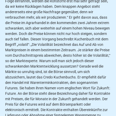
Folge einfahren, werden die Rohstoffe erst mal sehr gefragt sein,
da wir keine Rücklagen haben. Dem knappen Angebot steht
andererseits eine große Nachfrage gegenüber, denn wir
verbrauchen mehr, als wir produzieren.“ Er geht davon aus, dass
die Preise im Agrarhandel in den kommenden zwei Jahren extrem
schwanken, sich aber weiterhin auf einem hohen Niveau bewegen
werden. Doch die Preise können nicht nur hoch steigen, sondern
auch tief fallen. Diesen Vorgang beschreibt Kuchenbuch mit dem
Begriff „volatil“: „Die Volatilität bezeichnet das Auf und Ab von
Marktpreisen in einem bestimmten Zeitraum. Je stärker die Preise
vom Durchschnittspreis abweichen, desto höher ist die Volatilität,“
so der Marktexperte. Warum soll man sich jedoch dieser
schwankenden Marktentwicklung aussetzen? Gerade weil die
Märkte so unruhig sind, ist die Börse sinnvoll, um sich
abzusichern, lautet das Credo Kuchenbuchs. Er empfiehlt dafür
den Handel mit Warenterminkontrakten, den sogenannten
Futures. Sie haben ihren Namen vom englischen Wort für Zukunft:
Future. An der Börse steht diese Bezeichnung daher für Kontrakte
mit Preisen, die für Monate in der Zukunft gehandelt werden. Der
Preis für die Futures wird auf dem Börsenparkett oder
elektronisch ermittelt. Die Kontrakte enthalten Übereinkünfte zur
Lieferung oder Abnahme einer festgelegten Warenmenge zu