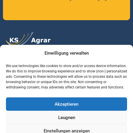
Einwilligung verwalten
Vertrauen Sie auf unsere Expertise im Agrarmarkt.
We use technologies like cookies to store and/or access device information.
We do this to improve browsing experience and to show (non-) personalized
ads. Consenting to these technologies will allow us to process data such as
Services
Jobs
Informationen
browsing behavior or unique IDs on this site. Not consenting or
withdrawing consent, may adversely affect certain features and functions.
Rohstoffbrief
Praktikant (m/w/d)
Warenterminbörsen
Akzeptieren
Börsenmakler
Business Development
Wetterinfos
Manager (m/w/d)
Verbände und
Leugnen
Regierungsstellen
Einstellungen anzeigen