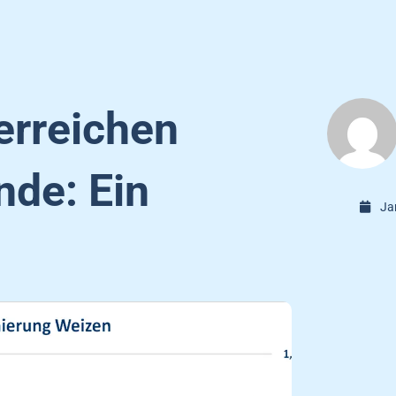
erreichen
nde: Ein
Ja