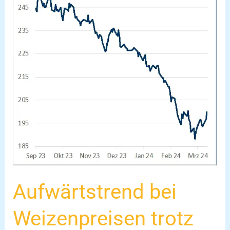
Weizenpreisen
trotz
gemischter
Signale
am
Markt
Aufwärtstrend bei
Weizenpreisen trotz