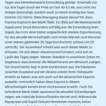
Tagen eine bemerkenswerte Entwicklung gezeigt. Innerhalb von
nur drei Tagen brach der Preis um fast 40 €/t ein, was nicht nur
Anleger beunruhigt, sondern auch zu einem Anstieg des Open
Interest (OI) führte. Diese Bewegung deutet darauf hin, dass
frisches Kapital in den Markt fließt. Ein Blick auf die Marktdynamik
Sojaöl unter Druck Besonders auffällig war die Entwicklung beim
Sojaöl, das trotz einer bisher ungewöhnlich starken Exportleistung
für das aktuelle Wirtschaftsjahr zum ersten Mal seit zwei Monaten
unter seinem gleitenden 50-Tage-Durchschnitt schloss (43,55
cents/lb). Der Ausverkauf scheint also auch diesen Markt zu
erfassen. Ob sich dieser Abwärtstrend fortsetzt, wird sich im
Laufe des Tages zeigen. Weizen: Stabilität in unsicheren Zeiten Im
Gegensatz dazu konnten die Weizenfutures am Mittwoch zulegen.
Der Grund hierfür liegt in einer Kombination aus: Die Eskalation
zwischen Russland und der Ukraine scheint ihren Höhepunkt
erreicht zu haben, was sich auch auf die ukrainischen Exporte
auswirkt. Vermutlich haben diese Exporte in diesem
Wirtschaftsjahr bereits ihren Höchststand erreicht. Fazit: Ein
turbulenter Markt bleibt spannend Die aktuellen Entwicklungen
zeigen, wie volatil die Rohstoffmärkte derzeit sind. Während die
Rapspreise und Sojaöl Verluste hinnehmen mussten, bieten