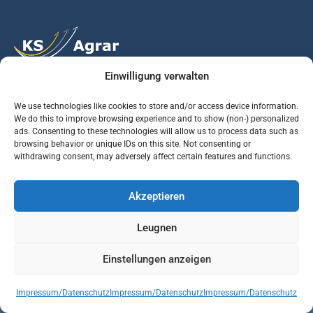
Einwilligung verwalten
Vertrauen Sie auf unsere Expertise im Agrarmarkt.
We use technologies like cookies to store and/or access device information.
We do this to improve browsing experience and to show (non-) personalized
ads. Consenting to these technologies will allow us to process data such as
Services
Jobs
Informationen
browsing behavior or unique IDs on this site. Not consenting or
withdrawing consent, may adversely affect certain features and functions.
Rohstoffbrief
Praktikant (m/w/d)
Warenterminbörsen
Akzeptieren
Börsenmakler
Business Development
Wetterinfos
Manager (m/w/d)
Verbände und
Leugnen
Regierungsstellen
Einstellungen anzeigen
© KS AGRAR GmbH Alle Rechte vorbehalten | Website Designed & developed by
Impressum/Datenschutz
Impressum/Datenschutz
Impressum/Datenschutz
Vepth Development