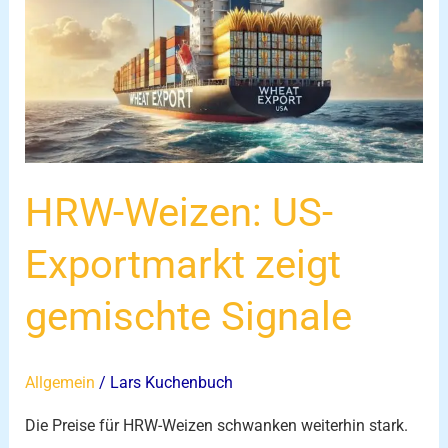
US-
Exportmarkt
zeigt
gemischte
Signale
HRW-Weizen: US-
Exportmarkt zeigt
gemischte Signale
Allgemein
/
Lars Kuchenbuch
Die Preise für HRW-Weizen schwanken weiterhin stark.