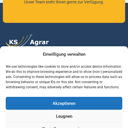
Unser Team steht Ihnen gerne zur Verfügung.
Einwilligung verwalten
Vertrauen Sie auf unsere Expertise im Agrarmarkt.
We use technologies like cookies to store and/or access device information.
We do this to improve browsing experience and to show (non-) personalized
ads. Consenting to these technologies will allow us to process data such as
Services
Jobs
Informationen
browsing behavior or unique IDs on this site. Not consenting or
withdrawing consent, may adversely affect certain features and functions.
Rohstoffbrief
Praktikant (m/w/d)
Warenterminbörsen
Akzeptieren
Börsenmakler
Business Development
Wetterinfos
Manager (m/w/d)
Verbände und
Leugnen
Regierungsstellen