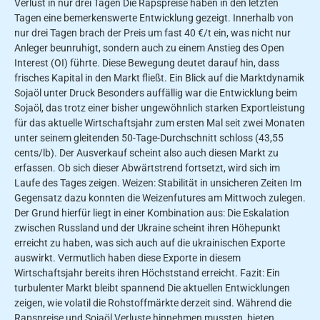
Verlust in nur drei Tagen Die Rapspreise haben in den letzten
Tagen eine bemerkenswerte Entwicklung gezeigt. Innerhalb von
nur drei Tagen brach der Preis um fast 40 €/t ein, was nicht nur
Anleger beunruhigt, sondern auch zu einem Anstieg des Open
Interest (OI) führte. Diese Bewegung deutet darauf hin, dass
frisches Kapital in den Markt fließt. Ein Blick auf die Marktdynamik
Sojaöl unter Druck Besonders auffällig war die Entwicklung beim
Sojaöl, das trotz einer bisher ungewöhnlich starken Exportleistung
für das aktuelle Wirtschaftsjahr zum ersten Mal seit zwei Monaten
unter seinem gleitenden 50-Tage-Durchschnitt schloss (43,55
cents/lb). Der Ausverkauf scheint also auch diesen Markt zu
erfassen. Ob sich dieser Abwärtstrend fortsetzt, wird sich im
Laufe des Tages zeigen. Weizen: Stabilität in unsicheren Zeiten Im
Gegensatz dazu konnten die Weizenfutures am Mittwoch zulegen.
Der Grund hierfür liegt in einer Kombination aus: Die Eskalation
zwischen Russland und der Ukraine scheint ihren Höhepunkt
erreicht zu haben, was sich auch auf die ukrainischen Exporte
auswirkt. Vermutlich haben diese Exporte in diesem
Wirtschaftsjahr bereits ihren Höchststand erreicht. Fazit: Ein
turbulenter Markt bleibt spannend Die aktuellen Entwicklungen
zeigen, wie volatil die Rohstoffmärkte derzeit sind. Während die
Rapspreise und Sojaöl Verluste hinnehmen mussten, bieten