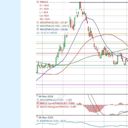
US-
Weizen-
Futures:
Aufwärtsbewegung
nach
technischer
Unterstützung