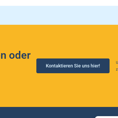
n oder
U
Kontaktieren Sie uns hier!
z