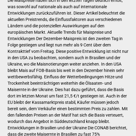
Die Maispreise haben sich in den letzten Tagen deutlich erholt,
was sowohl auf nationale als auch auf internationale
Entwicklungen zurückzuführen ist. Dieser Artikel beleuchtet die
aktuellen Preistrends, die Einflussfaktoren aus verschiedenen
Ländern und die potenziellen Auswirkungen auf den
europäischen Markt. Aktuelle Trends für Maispreise und
Entwicklungen Der Dezember-Maispreis ist den zweiten Tag in
Folge gestiegen und liegt nun mehr als 9 Cent über dem
Kontrakttief vom Freitag. Diese positive Entwicklung ist nicht nur
in den USA zu beobachten, sondern auch in Brasilien und der
Ukraine, wo die Maisnotierungen weiter anziehen. In den USA
bleibt Mais auf FOB-Basis bis weit in den Dezember hinein sehr
wettbewerbsfähig. Einfluss der Wetterbedingungen Hitze und
Trockenheit beeinträchtigen weiterhin die Ölsaaten- und
Maisernte in der Ukraine. Dies hat dazu geführt, dass die Basis
dort im letzten Monat um fast 21,5 €/t gestiegen ist. Auch in der
EU bleibt der Kassamarktpreis stabil, Käufer müssen jedoch
bereit sein, dem Verkäufer einen bestimmten Preis zu zahlen. Mit
den fallenden Preisen an der Matif hat sich die Basis verteuert,
wodurch das Angebot in Süddeutschland knapp bleibt.
Entwicklungen in Brasilien und der Ukraine Die CONAB berichtet,
dass die zweite Maisernte in Brasilien zu fast 75%