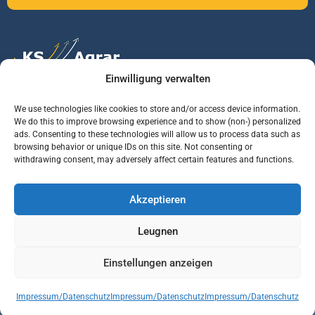
Einwilligung verwalten
Vertrauen Sie auf unsere Expertise im Agrarmarkt.
We use technologies like cookies to store and/or access device information.
We do this to improve browsing experience and to show (non-) personalized
ads. Consenting to these technologies will allow us to process data such as
browsing behavior or unique IDs on this site. Not consenting or
Services
Jobs
Informationen
withdrawing consent, may adversely affect certain features and functions.
Rohstoffbrief
Praktikant (m/w/d)
Warenterminbörsen
Akzeptieren
Börsenmakler
Business Development
Wetterinfos
Manager (m/w/d)
Verbände und
Leugnen
Regierungsstellen
Einstellungen anzeigen
© KS AGRAR GmbH Alle Rechte vorbehalten | Website Designed & developed by
Impressum/Datenschutz
Impressum/Datenschutz
Impressum/Datenschutz
Vepth Development