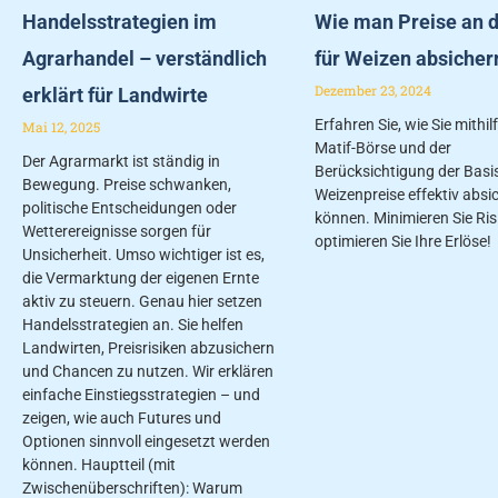
Handelsstrategien im
Wie man Preise an d
Agrarhandel – verständlich
für Weizen absicher
Dezember 23, 2024
erklärt für Landwirte
Erfahren Sie, wie Sie mithil
Mai 12, 2025
Matif-Börse und der
Der Agrarmarkt ist ständig in
Berücksichtigung der Basis
Bewegung. Preise schwanken,
Weizenpreise effektiv absi
politische Entscheidungen oder
können. Minimieren Sie Ris
Wetterereignisse sorgen für
optimieren Sie Ihre Erlöse!
Unsicherheit. Umso wichtiger ist es,
die Vermarktung der eigenen Ernte
aktiv zu steuern. Genau hier setzen
Handelsstrategien an. Sie helfen
Landwirten, Preisrisiken abzusichern
und Chancen zu nutzen. Wir erklären
einfache Einstiegsstrategien – und
zeigen, wie auch Futures und
Optionen sinnvoll eingesetzt werden
können. Hauptteil (mit
Zwischenüberschriften): Warum