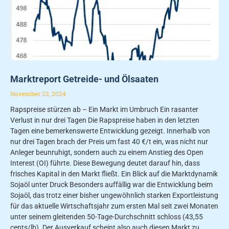
Marktreport Getreide- und Ölsaaten
November 22, 2024
Rapspreise stürzen ab – Ein Markt im Umbruch Ein rasanter
Verlust in nur drei Tagen Die Rapspreise haben in den letzten
Tagen eine bemerkenswerte Entwicklung gezeigt. Innerhalb von
nur drei Tagen brach der Preis um fast 40 €/t ein, was nicht nur
Anleger beunruhigt, sondern auch zu einem Anstieg des Open
Interest (OI) führte. Diese Bewegung deutet darauf hin, dass
frisches Kapital in den Markt fließt. Ein Blick auf die Marktdynamik
Sojaöl unter Druck Besonders auffällig war die Entwicklung beim
Sojaöl, das trotz einer bisher ungewöhnlich starken Exportleistung
für das aktuelle Wirtschaftsjahr zum ersten Mal seit zwei Monaten
unter seinem gleitenden 50-Tage-Durchschnitt schloss (43,55
cents/lb). Der Ausverkauf scheint also auch diesen Markt zu