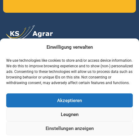
Einwilligung verwalten
Vertrauen Sie auf unsere Expertise im Agrarmarkt.
We use technologies like cookies to store and/or access device information.
We do this to improve browsing experience and to show (non-) personalized
ads. Consenting to these technologies will allow us to process data such as
Services
Jobs
Informationen
browsing behavior or unique IDs on this site. Not consenting or
withdrawing consent, may adversely affect certain features and functions.
Rohstoffbrief
Praktikant (m/w/d)
Warenterminbörsen
Akzeptieren
Börsenmakler
Business Development
Wetterinfos
Manager (m/w/d)
Verbände und
Leugnen
Regierungsstellen
Einstellungen anzeigen
© KS AGRAR GmbH Alle Rechte vorbehalten | Website Designed & developed by