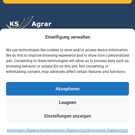
Einwilligung verwalten
Vertrauen Sie auf unsere Expertise im Agrarmarkt.
We use technologies like cookies to store and/or access device information.
We do this to improve browsing experience and to show (non-) personalized
ads. Consenting to these technologies will allow us to process data such as
Services
Jobs
Informationen
browsing behavior or unique IDs on this site. Not consenting or
withdrawing consent, may adversely affect certain features and functions.
Rohstoffbrief
Praktikant (m/w/d)
Warenterminbörsen
Akzeptieren
Börsenmakler
Business Development
Wetterinfos
Manager (m/w/d)
Verbände und
Leugnen
Regierungsstellen
Einstellungen anzeigen
© KS AGRAR GmbH Alle Rechte vorbehalten | Website Designed & developed by
Impressum/Datenschutz
Impressum/Datenschutz
Impressum/Datenschutz
Vepth Development