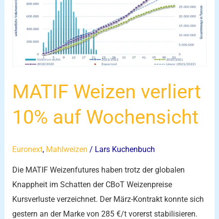
verliert
10%
auf
Wochensicht
MATIF Weizen verliert
10% auf Wochensicht
Euronext
,
Mahlweizen
/
Lars Kuchenbuch
Die MATIF Weizenfutures haben trotz der globalen
Knappheit im Schatten der CBoT Weizenpreise
Kursverluste verzeichnet. Der März-Kontrakt konnte sich
gestern an der Marke von 285 €/t vorerst stabilisieren.