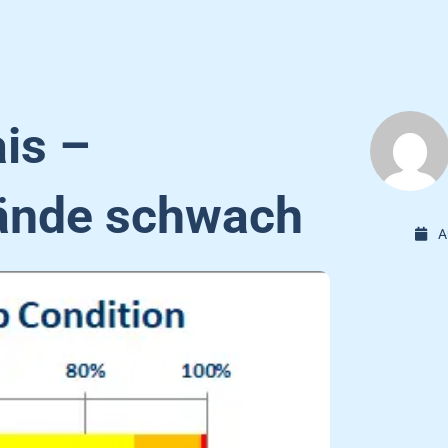
ais –
tände schwach
A