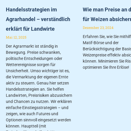
Handelsstrategien im
Wie man Preise an d
Agrarhandel – verständlich
für Weizen absicher
Dezember 23, 2024
erklärt für Landwirte
Erfahren Sie, wie Sie mithil
Mai 12, 2025
Matif-Börse und der
Der Agrarmarkt ist ständig in
Berücksichtigung der Basis
Bewegung. Preise schwanken,
Weizenpreise effektiv absi
politische Entscheidungen oder
können. Minimieren Sie Ris
Wetterereignisse sorgen für
optimieren Sie Ihre Erlöse!
Unsicherheit. Umso wichtiger ist es,
die Vermarktung der eigenen Ernte
aktiv zu steuern. Genau hier setzen
Handelsstrategien an. Sie helfen
Landwirten, Preisrisiken abzusichern
und Chancen zu nutzen. Wir erklären
einfache Einstiegsstrategien – und
zeigen, wie auch Futures und
Optionen sinnvoll eingesetzt werden
können. Hauptteil (mit