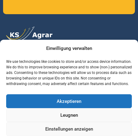
Einwilligung verwalten
Vertrauen Sie auf unsere Expertise im Agrarmarkt.
We use technologies like cookies to store and/or access device information.
We do this to improve browsing experience and to show (non-) personalized
ads. Consenting to these technologies will allow us to process data such as
Services
Jobs
Informationen
browsing behavior or unique IDs on this site. Not consenting or
withdrawing consent, may adversely affect certain features and functions.
Rohstoffbrief
Praktikant (m/w/d)
Warenterminbörsen
Akzeptieren
Börsenmakler
Business Development
Wetterinfos
Manager (m/w/d)
Verbände und
Leugnen
Regierungsstellen
Einstellungen anzeigen