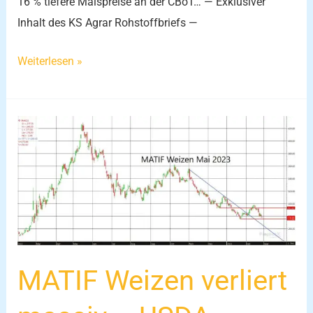
16 % tiefere Maispreise an der CBoT… — Exklusiver
Inhalt des KS Agrar Rohstoffbriefs —
Weiterlesen »
MATIF
Weizen
verliert
massiv
–
USDA
Prognose
MATIF Weizen verliert
und
Getreideabkommen