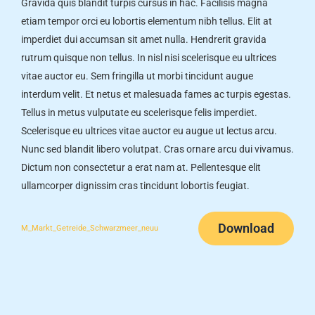
Gravida quis blandit turpis cursus in hac. Facilisis magna
etiam tempor orci eu lobortis elementum nibh tellus. Elit at
imperdiet dui accumsan sit amet nulla. Hendrerit gravida
rutrum quisque non tellus. In nisl nisi scelerisque eu ultrices
vitae auctor eu. Sem fringilla ut morbi tincidunt augue
interdum velit. Et netus et malesuada fames ac turpis egestas.
Tellus in metus vulputate eu scelerisque felis imperdiet.
Scelerisque eu ultrices vitae auctor eu augue ut lectus arcu.
Nunc sed blandit libero volutpat. Cras ornare arcu dui vivamus.
Dictum non consectetur a erat nam at. Pellentesque elit
ullamcorper dignissim cras tincidunt lobortis feugiat.
Download
M_Markt_Getreide_Schwarzmeer_neuu