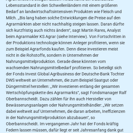
Lebensstandard in den Schwellenländern mit einem größe­ren
Bedarf an landwirtschaftsintensiven Produkten wie Fleisch und
Milch. ,,Bis­ lang haben solche Entwicklungen die Preise auf den
Agrarmärkten aber nicht nachhaltig steigen lassen. Daran dürfte
sich kurzfristig auch nichts ändern“, sagt Martin Rares, Analyst
beim Agrarmakler KS Agrar (siehe Interview). Von Fortschritten in
der Produktions­ technologie können Anleger profitieren, wenn sie
zum Beispiel Agrarfonds kau­fen. Denn diese investieren meist
nicht in die Rohstoffe, sondern in Unterneh­men der
Nahrungsmittelproduktion. Ge­rade diese könnten vom
wachsenden Nahrungsmittelbedarf profitieren. So beteiligt sich
der Fonds Invest Global Agribusiness der Deutsche-Bank Tochter
DWS weltweit an Unternehmen, die zum Beispiel Saatgut oder
Düngermittel herstellen: ,,Wir investieren entlang der gesamten
Wertschöpfungskette des Agrarmarkts“, sagt Fondsmanager Ralf
Oberbannscheidt. Dazu zählen für ihn auch Hersteller von
Bewässerungsanlagen oder Nahrungsmittelhändler: ,,Wir setzen
dabei weltweit auf Unternehmen, die daran arbeiten, Ineffizienzen
in der Nahrungsmittelproduktion abzubauen“, so
Oberbannscheidt. Im vergangenen Jahr hat der Fonds kräftig
Federn lassen müssen, dafür liegt er seit Jahresanfang dank gut