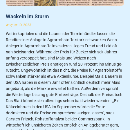
Wackeln im Sturm
August 10, 2023
Wetterkapriolen und die Launen der Terminhändler lassen die
Rendite einer Anlage in Agrarrohstoffe stark schwanken Wenn
Anleger in Agrarrohstoffe investieren, liegen Freud und Leid oft
nah beieinander. Wäh­rend der Preis für Zucker sich seit Jahres­
anfang verdoppelt hat, sind Mais und Weizen nach
zwischenzeitlichen Preis­ anstiegen rund 20 Prozent ins Minus ge­
rutscht. Ungewöhnlich ist das nicht, die Preise für Agrarrohstoffe
schwanken stärker als etwa Aktienkurse. Beispiel Mais: Bauern in
den USA haben in die­sem Jahr offensichtlich deutlich mehr Mais
angebaut, als die Märkte erwartet hatten. Außerdem verspricht
die Wetterlage bislang gute Ernteerträge. Deshalb der Preisrutsch.
Das Blatt könnte sich allerdings schon bald wieder wenden: ,,Ein
Kälteeinbruch in den USA im Sep­tember würde die Ernte
dezimieren und die Preise entsprechend steigen lassen“, sagt
Carsten Fritsch, Rohstoffanalyst bei der Commerzbank. In
wirtschaftlich unsicheren Zeiten empfehlen Anlageberater gern,