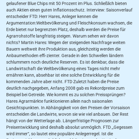
gelaufener Blue Chips mit 50 Prozent im Plus. Schließlich bieten
auch Aktien einen guten Inflationsschutz. Interview: Saisonverlauf
entscheider FTD: Herr Hares, Anleger kennen die
Argumentation:Weltbevölkerung und Fleischkonsum wachsen, die
Erde bietet nur begrenzten Platz, deshalb werden die Preise für
Agrarrohstoffe langfristig steigen. Warum sehen wir davon
nichts? Martin Hares: Wegen der steigenden Nachfrage weiten
Bauern weltweit ihre Produktion aus, gleichzeitig werden die
Anbaumethoden effi-zienter. Gerade in den Schwellen­ ländern
schlummern noch deutli­che Reserven. Es ist denkbar, dass die
Landwirtschaft die Weltbevöl­kerung eines Tages nicht mehr
ernähren kann, absehbar ist eine solche Entwicklung für die
kommenden Jahre aber nicht. FTD Zuletzt haben die Preise
deutlich nachgegeben, Anfang 2008 gab es Rekordpreise zum
Beispiel bei Getreide. Wie kommt es zu solchen Preissprüngen?
Hares Agrarmärkte funktionieren allein nach saisonalen
Gesichtspunkten. In Abhängigkeit von den Preisen der Vorsaison
entscheiden die Landwirte, wovon sie wie viel anbauen. Der Rest
hängt von der Wetterlage ab. Längerfristige Prognosen zur
Preisentwicklung sind deshalb absolut unmöglich. FTD ,,Gegessen
wird immer“, so lautet eine populäre Anlegerregel. Ist die