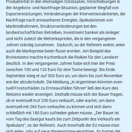
Produktivität in den ehemali­gen Oststaaten, Verschiebun­gen in
der Angebots- und Nachfrage-Situation, geplanter Wegfall von
Exporterstattungen, Veränderungen der lnter­ventionskriterien, die
Nachfra­ge nach erneuerbaren Energien, Spekulationen von
Marktteil­nehmern, Strukturveränderungen bei den
landwirtschaftli­chen Betrieben, Investment­ banken als Anleger
und nicht zuletzt die Wetterkapriolen, die in den vergangenen
Jahren ständig zunahmen. Dadurch, so der Referent weiter, seien
auch die Marktpreise beein­ flusst worden. Am Beispiel des
Brotweizens machte Kuchenbuch die Risiken für den Landwirt
deutlich. In den vergangenen Jahren ha­be sich hier der Preis
zwischen 100 und 120 Euro für eine Ton­ne bewegt. Bis Ende
September stieg er auf 300 Euro an, um dann bis zum November
wie­ der abzubröckeln. Die Meldung ,,in Argentinien könnten even­
tuell Frostschäden zu Ernteaus­fällen führen“ ließ den Kurs des
Weizens wieder ansteigen. Des­halb müsse sich der Bauer fra­gen,
ob er eventuell mJt 230 Euro verkauft, oder wartet, um dann
eventuell mit 260 Euro verkaufen zu können und sich dann
schließlich mit 180 Euro zufrieden geben müsse. ,,Der Bauer ist
vom Tag des Saatgut­ kaufs bis zum Zeitpunkt des Verkaufs ein
Spekulant“, so der Referent. Auch innerhalb der EU müs­se man
sich jedes Jahr auf neue Warenströme einrichten. So hatten die