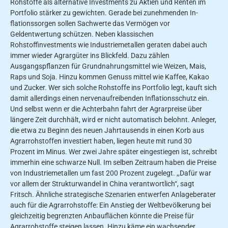
Roh­stoffe als alternative Investments zu Aktien und Renten im
Portfolio stärker zu gewichten. Gerade bei zunehmenden In­
flationssorgen sollen Sachwerte das Vermögen vor
Geldentwertung schützen. Neben klassischen
Rohstoffinvestments wie Industriemetallen geraten dabei auch
immer wieder Agrargüter ins Blickfeld. Dazu zählen
Ausgangspflanzen für Grundnahrungsmittel wie Weizen, Mais,
Raps und Soja. Hinzu kommen Genuss­ mittel wie Kaffee, Kakao
und Zucker. Wer sich solche Rohstoffe ins Portfolio legt, kauft sich
damit allerdings einen nervenaufreibenden Inflationsschutz ein.
Und selbst wenn er die Achterbahn fahrt der Agrarpreise über
längere Zeit durchhält, wird er nicht automatisch be­lohnt. Anleger,
die etwa zu Beginn des neuen Jahrtausends in einen Korb aus
Agrarrohstoffen investiert haben, liegen heute mit rund 30
Prozent im Minus. Wer zwei Jahre später eingestiegen ist, schreibt
immerhin eine schwarze Null. Im selben Zeitraum haben die Preise
von Industriemetallen um fast 200 Pro­zent zugelegt. ,,Dafür war
vor allem der Strukturwandel in China verantwort­lich“, sagt
Fritsch. Ähnliche strategische Szenarien entwerfen Anlageberater
auch für die Agrarrohstoffe: Ein Anstieg der Weltbevölkerung bei
gleichzeitig be­grenzten Anbauflächen könnte die Preise für
Agrarrohstoffe steigen lassen. Hinzu käme ein wachsender