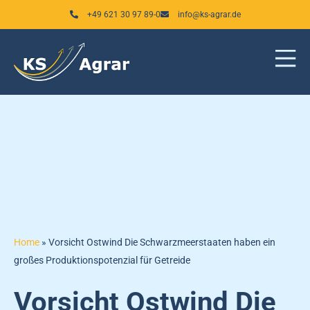
Zum
+49 621 30 97 89-0
info@ks-agrar.de
Inhalt
springen
Home
»
Vorsicht Ostwind Die Schwarzmeerstaaten haben ein
großes Produktionspotenzial für Getreide
Vorsicht Ostwind Die