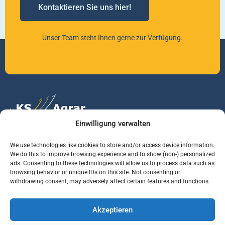
Kontaktieren Sie uns hier!
Unser Team steht Ihnen gerne zur Verfügung.
Einwilligung verwalten
Vertrauen Sie auf unsere Expertise im Agrarmarkt.
We use technologies like cookies to store and/or access device information.
We do this to improve browsing experience and to show (non-) personalized
ads. Consenting to these technologies will allow us to process data such as
browsing behavior or unique IDs on this site. Not consenting or
Services
Jobs
Informationen
withdrawing consent, may adversely affect certain features and functions.
Rohstoffbrief
Praktikant (m/w/d)
Warenterminbörsen
Akzeptieren
Börsenmakler
Business Development
Wetterinfos
Manager (m/w/d)