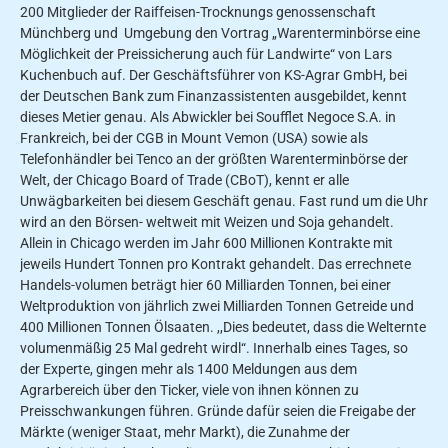
200 Mitglie­der der Raiffeisen-Trocknungs­ genossenschaft
Münchberg und Umgebung den Vortrag „Warenterminbörse eine
Möglichkeit der Preissicherung auch für Landwirte“ von Lars
Kuchenbuch auf. Der Ge­schäftsführer von KS-Agrar GmbH, bei
der Deutschen Bank zum Finanzassistenten ausge­bildet, kennt
dieses Metier ge­nau. Als Abwickler bei Soufflet Negoce S.A. in
Frankreich, bei der CGB in Mount Vemon (USA) sowie als
Telefonhändler bei Tenco an der größten Wa­renterminbörse der
Welt, der Chicago Board of Trade (CBoT), kennt er alle
Unwägbarkeiten bei diesem Geschäft genau. Fast rund um die Uhr
wird an den Börsen- weltweit mit Weizen und Soja gehandelt.
Allein in Chicago werden im Jahr 600 Millionen Kontrakte mit
jeweils Hundert Tonnen pro Kontrakt gehandelt. Das er­rechnete
Handels-volumen be­trägt hier 60 Milliarden Ton­nen, bei einer
Weltproduktion von jährlich zwei Milliarden Tonnen Getreide und
400 Mil­lionen Tonnen Ölsaaten. ,,Dies bedeutet, dass die Welternte
volumenmäßig 25 Mal gedreht wirdl“. Innerhalb eines Tages, so
der Experte, gingen mehr als 1400 Meldungen aus dem
Agrarbereich über den Ticker, viele von ihnen können zu
Preisschwankungen führen. Gründe dafür seien die Freigabe der
Märkte (weniger Staat, mehr Markt), die Zunahme der