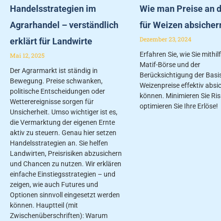
Handelsstrategien im
Wie man Preise an d
Agrarhandel – verständlich
für Weizen absicher
Dezember 23, 2024
erklärt für Landwirte
Erfahren Sie, wie Sie mithil
Mai 12, 2025
Matif-Börse und der
Der Agrarmarkt ist ständig in
Berücksichtigung der Basis
Bewegung. Preise schwanken,
Weizenpreise effektiv absi
politische Entscheidungen oder
können. Minimieren Sie Ris
Wetterereignisse sorgen für
optimieren Sie Ihre Erlöse!
Unsicherheit. Umso wichtiger ist es,
die Vermarktung der eigenen Ernte
aktiv zu steuern. Genau hier setzen
Handelsstrategien an. Sie helfen
Landwirten, Preisrisiken abzusichern
und Chancen zu nutzen. Wir erklären
einfache Einstiegsstrategien – und
zeigen, wie auch Futures und
Optionen sinnvoll eingesetzt werden
können. Hauptteil (mit
Zwischenüberschriften): Warum