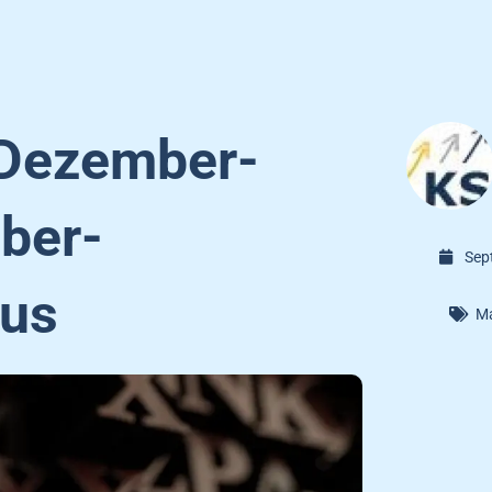
-Dezember-
ber-
Sep
kus
Ma