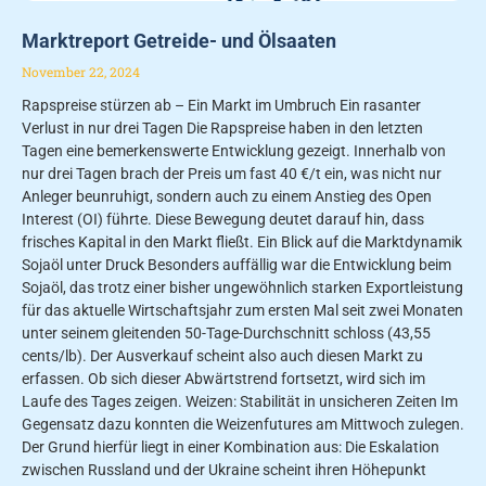
Marktreport Getreide- und Ölsaaten
November 22, 2024
Rapspreise stürzen ab – Ein Markt im Umbruch Ein rasanter
Verlust in nur drei Tagen Die Rapspreise haben in den letzten
Tagen eine bemerkenswerte Entwicklung gezeigt. Innerhalb von
nur drei Tagen brach der Preis um fast 40 €/t ein, was nicht nur
Anleger beunruhigt, sondern auch zu einem Anstieg des Open
Interest (OI) führte. Diese Bewegung deutet darauf hin, dass
frisches Kapital in den Markt fließt. Ein Blick auf die Marktdynamik
Sojaöl unter Druck Besonders auffällig war die Entwicklung beim
Sojaöl, das trotz einer bisher ungewöhnlich starken Exportleistung
für das aktuelle Wirtschaftsjahr zum ersten Mal seit zwei Monaten
unter seinem gleitenden 50-Tage-Durchschnitt schloss (43,55
cents/lb). Der Ausverkauf scheint also auch diesen Markt zu
erfassen. Ob sich dieser Abwärtstrend fortsetzt, wird sich im
Laufe des Tages zeigen. Weizen: Stabilität in unsicheren Zeiten Im
Gegensatz dazu konnten die Weizenfutures am Mittwoch zulegen.
Der Grund hierfür liegt in einer Kombination aus: Die Eskalation
zwischen Russland und der Ukraine scheint ihren Höhepunkt