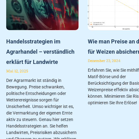
Handelsstrategien im
Wie man Preise an d
Agrarhandel – verständlich
für Weizen absicher
Dezember 23, 2024
erklärt für Landwirte
Erfahren Sie, wie Sie mithil
Mai 12, 2025
Matif-Börse und der
Der Agrarmarkt ist ständig in
Berücksichtigung der Basis
Bewegung. Preise schwanken,
Weizenpreise effektiv absi
politische Entscheidungen oder
können. Minimieren Sie Ris
Wetterereignisse sorgen für
optimieren Sie Ihre Erlöse!
Unsicherheit. Umso wichtiger ist es,
die Vermarktung der eigenen Ernte
aktiv zu steuern. Genau hier setzen
Handelsstrategien an. Sie helfen
Landwirten, Preisrisiken abzusichern
und Chancen zu nutzen. Wir erklären