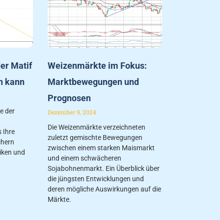
er Matif
Weizenmärkte im Fokus:
n kann
Marktbewegungen und
Prognosen
fe der
Dezember 9, 2024
Die Weizenmärkte verzeichneten
 Ihre
zuletzt gemischte Bewegungen
chern
zwischen einem starken Maismarkt
iken und
und einem schwächeren
Sojabohnenmarkt. Ein Überblick über
die jüngsten Entwicklungen und
deren mögliche Auswirkungen auf die
Märkte.