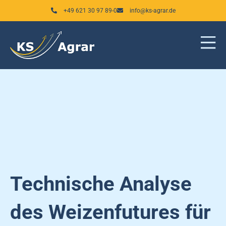
Zum
+49 621 30 97 89-0
info@ks-agrar.de
Inhalt
springen
Technische Analyse
des Weizenfutures für