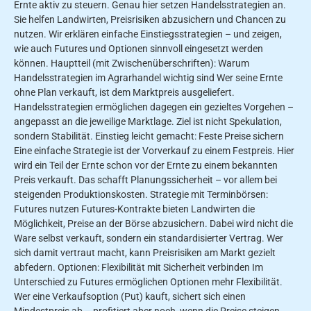
Ernte aktiv zu steuern. Genau hier setzen Handelsstrategien an.
Sie helfen Landwirten, Preisrisiken abzusichern und Chancen zu
nutzen. Wir erklären einfache Einstiegsstrategien – und zeigen,
wie auch Futures und Optionen sinnvoll eingesetzt werden
können. Hauptteil (mit Zwischenüberschriften): Warum
Handelsstrategien im Agrarhandel wichtig sind Wer seine Ernte
ohne Plan verkauft, ist dem Marktpreis ausgeliefert.
Handelsstrategien ermöglichen dagegen ein gezieltes Vorgehen –
angepasst an die jeweilige Marktlage. Ziel ist nicht Spekulation,
sondern Stabilität. Einstieg leicht gemacht: Feste Preise sichern
Eine einfache Strategie ist der Vorverkauf zu einem Festpreis. Hier
wird ein Teil der Ernte schon vor der Ernte zu einem bekannten
Preis verkauft. Das schafft Planungssicherheit – vor allem bei
steigenden Produktionskosten. Strategie mit Terminbörsen:
Futures nutzen Futures-Kontrakte bieten Landwirten die
Möglichkeit, Preise an der Börse abzusichern. Dabei wird nicht die
Ware selbst verkauft, sondern ein standardisierter Vertrag. Wer
sich damit vertraut macht, kann Preisrisiken am Markt gezielt
abfedern. Optionen: Flexibilität mit Sicherheit verbinden Im
Unterschied zu Futures ermöglichen Optionen mehr Flexibilität.
Wer eine Verkaufsoption (Put) kauft, sichert sich einen
Mindestpreis ab – profitiert aber noch, wenn die Preise steigen.