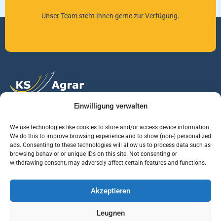
Unser Team steht Ihnen gerne zur Verfügung.
Einwilligung verwalten
Vertrauen Sie auf unsere Expertise im Agrarmarkt.
We use technologies like cookies to store and/or access device information.
We do this to improve browsing experience and to show (non-) personalized
ads. Consenting to these technologies will allow us to process data such as
Services
Jobs
Informationen
browsing behavior or unique IDs on this site. Not consenting or
withdrawing consent, may adversely affect certain features and functions.
Rohstoffbrief
Praktikant (m/w/d)
Warenterminbörsen
Akzeptieren
Börsenmakler
Business Development
Wetterinfos
Manager (m/w/d)
Verbände und
Leugnen
Regierungsstellen