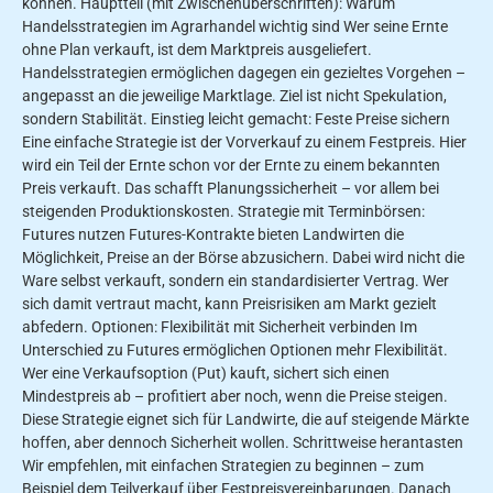
können. Hauptteil (mit Zwischenüberschriften): Warum
Handelsstrategien im Agrarhandel wichtig sind Wer seine Ernte
ohne Plan verkauft, ist dem Marktpreis ausgeliefert.
Handelsstrategien ermöglichen dagegen ein gezieltes Vorgehen –
angepasst an die jeweilige Marktlage. Ziel ist nicht Spekulation,
sondern Stabilität. Einstieg leicht gemacht: Feste Preise sichern
Eine einfache Strategie ist der Vorverkauf zu einem Festpreis. Hier
wird ein Teil der Ernte schon vor der Ernte zu einem bekannten
Preis verkauft. Das schafft Planungssicherheit – vor allem bei
steigenden Produktionskosten. Strategie mit Terminbörsen:
Futures nutzen Futures-Kontrakte bieten Landwirten die
Möglichkeit, Preise an der Börse abzusichern. Dabei wird nicht die
Ware selbst verkauft, sondern ein standardisierter Vertrag. Wer
sich damit vertraut macht, kann Preisrisiken am Markt gezielt
abfedern. Optionen: Flexibilität mit Sicherheit verbinden Im
Unterschied zu Futures ermöglichen Optionen mehr Flexibilität.
Wer eine Verkaufsoption (Put) kauft, sichert sich einen
Mindestpreis ab – profitiert aber noch, wenn die Preise steigen.
Diese Strategie eignet sich für Landwirte, die auf steigende Märkte
hoffen, aber dennoch Sicherheit wollen. Schrittweise herantasten
Wir empfehlen, mit einfachen Strategien zu beginnen – zum
Beispiel dem Teilverkauf über Festpreisvereinbarungen. Danach