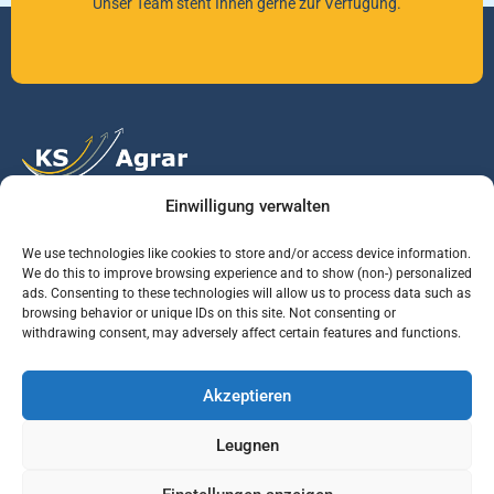
Unser Team steht Ihnen gerne zur Verfügung.
Einwilligung verwalten
Vertrauen Sie auf unsere Expertise im Agrarmarkt.
We use technologies like cookies to store and/or access device information.
We do this to improve browsing experience and to show (non-) personalized
ads. Consenting to these technologies will allow us to process data such as
Services
Jobs
Informationen
browsing behavior or unique IDs on this site. Not consenting or
withdrawing consent, may adversely affect certain features and functions.
Rohstoffbrief
Praktikant (m/w/d)
Warenterminbörsen
Akzeptieren
Börsenmakler
Business Development
Wetterinfos
Manager (m/w/d)
Verbände und
Leugnen
Regierungsstellen