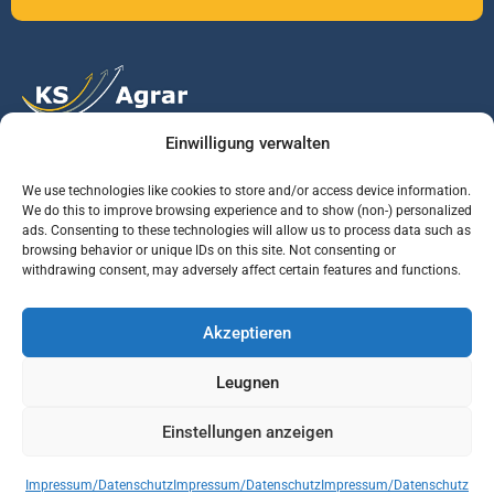
Einwilligung verwalten
Vertrauen Sie auf unsere Expertise im Agrarmarkt.
We use technologies like cookies to store and/or access device information.
We do this to improve browsing experience and to show (non-) personalized
ads. Consenting to these technologies will allow us to process data such as
Services
Jobs
Informationen
browsing behavior or unique IDs on this site. Not consenting or
withdrawing consent, may adversely affect certain features and functions.
Rohstoffbrief
Praktikant (m/w/d)
Warenterminbörsen
Akzeptieren
Börsenmakler
Business Development
Wetterinfos
Manager (m/w/d)
Verbände und
Leugnen
Regierungsstellen
Einstellungen anzeigen
© KS AGRAR GmbH Alle Rechte vorbehalten | Website Designed & developed by
Impressum/Datenschutz
Impressum/Datenschutz
Impressum/Datenschutz
Vepth Development