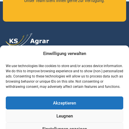
Unser Team steht Ihnen gerne zur Verfügung.
Einwilligung verwalten
Vertrauen Sie auf unsere Expertise im Agrarmarkt.
We use technologies like cookies to store and/or access device information.
We do this to improve browsing experience and to show (non-) personalized
ads. Consenting to these technologies will allow us to process data such as
Services
Jobs
Informationen
browsing behavior or unique IDs on this site. Not consenting or
withdrawing consent, may adversely affect certain features and functions.
Rohstoffbrief
Praktikant (m/w/d)
Warenterminbörsen
Akzeptieren
Börsenmakler
Business Development
Wetterinfos
Manager (m/w/d)
Verbände und
Leugnen
Regierungsstellen
Einstellungen anzeigen