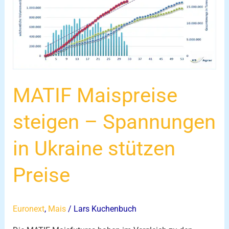
steigen
–
Spannungen
in
Ukraine
stützen
MATIF Maispreise
Preise
steigen – Spannungen
in Ukraine stützen
Preise
Euronext
,
Mais
/
Lars Kuchenbuch