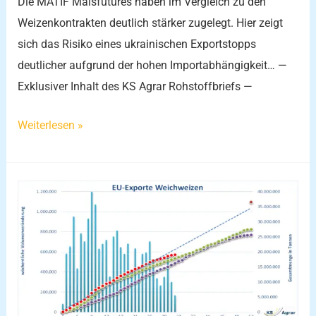
Die MATIF Maisfutures haben im Vergleich zu den
Weizenkontrakten deutlich stärker zugelegt. Hier zeigt
sich das Risiko eines ukrainischen Exportstopps
deutlicher aufgrund der hohen Importabhängigkeit… —
Exklusiver Inhalt des KS Agrar Rohstoffbriefs —
Weiterlesen »
EU-
Weizenexporte
weiterhin
schwach