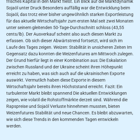
frisches Kapital in den Markt fließt. Ein Blick auf die Marktdynamik
Sojaöl unter Druck Besonders auffällig war die Entwicklung beim
Sojaöl, das trotz einer bisher ungewöhnlich starken Exportleistung
für das aktuelle Wirtschaftsjahr zum ersten Mal seit zwei Monaten
unter seinem gleitenden 50-Tage-Durchschnitt schloss (43,55
cents/lb). Der Ausverkauf scheint also auch diesen Markt zu
erfassen. Ob sich dieser Abwärtstrend fortsetzt, wird sich im
Laufe des Tages zeigen. Weizen: Stabilität in unsicheren Zeiten Im
Gegensatz dazu konnten die Weizenfutures am Mittwoch zulegen.
Der Grund hierfür liegt in einer Kombination aus: Die Eskalation
zwischen Russland und der Ukraine scheint ihren Höhepunkt
erreicht zu haben, was sich auch auf die ukrainischen Exporte
auswirkt. Vermutlich haben diese Exporte in diesem
Wirtschaftsjahr bereits ihren Höchststand erreicht. Fazit: Ein
turbulenter Markt bleibt spannend Die aktuellen Entwicklungen
zeigen, wie volatil die Rohstoffmärkte derzeit sind. Während die
Rapspreise und Sojaöl Verluste hinnehmen mussten, bieten
Weizenfutures Stabilität und neue Chancen. Es bleibt abzuwarten,
wie sich diese Trends in den kommenden Tagen entwickeln
werden.