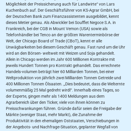
Möglichkeit der Preissicherung auch für Landwirte“ von Lars
Kuchenbuch auf. Der Ge­schäftsführer von KS-Agrar GmbH, bei
der Deutschen Bank zum Finanzassistenten ausge­bildet, kennt
dieses Metier ge­nau. Als Abwickler bei Soufflet Negoce S.A. in
Frankreich, bei der CGB in Mount Vemon (USA) sowie als
Telefonhändler bei Tenco an der größten Wa­renterminbörse der
Welt, der Chicago Board of Trade (CBoT), kennt er alle
Unwägbarkeiten bei diesem Geschäft genau. Fast rund um die Uhr
wird an den Börsen- weltweit mit Weizen und Soja gehandelt.
Allein in Chicago werden im Jahr 600 Millionen Kontrakte mit
jeweils Hundert Tonnen pro Kontrakt gehandelt. Das er­rechnete
Handels-volumen be­trägt hier 60 Milliarden Ton­nen, bei einer
Weltproduktion von jährlich zwei Milliarden Tonnen Getreide und
400 Mil­lionen Tonnen Ölsaaten. ,,Dies bedeutet, dass die Welternte
volumenmäßig 25 Mal gedreht wirdl“. Innerhalb eines Tages, so
der Experte, gingen mehr als 1400 Meldungen aus dem
Agrarbereich über den Ticker, viele von ihnen können zu
Preisschwankungen führen. Gründe dafür seien die Freigabe der
Märkte (weniger Staat, mehr Markt), die Zunahme der
Produktivität in den ehemali­gen Oststaaten, Verschiebun­gen in
der Angebots- und Nachfrage-Situation, geplanter Wegfall von