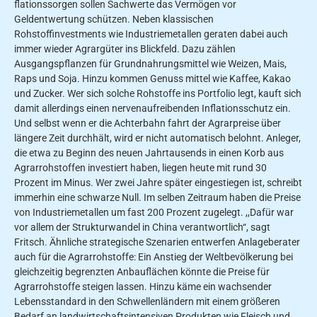
flationssorgen sollen Sachwerte das Vermögen vor
Geldentwertung schützen. Neben klassischen
Rohstoffinvestments wie Industriemetallen geraten dabei auch
immer wieder Agrargüter ins Blickfeld. Dazu zählen
Ausgangspflanzen für Grundnahrungsmittel wie Weizen, Mais,
Raps und Soja. Hinzu kommen Genuss­ mittel wie Kaffee, Kakao
und Zucker. Wer sich solche Rohstoffe ins Portfolio legt, kauft sich
damit allerdings einen nervenaufreibenden Inflationsschutz ein.
Und selbst wenn er die Achterbahn fahrt der Agrarpreise über
längere Zeit durchhält, wird er nicht automatisch be­lohnt. Anleger,
die etwa zu Beginn des neuen Jahrtausends in einen Korb aus
Agrarrohstoffen investiert haben, liegen heute mit rund 30
Prozent im Minus. Wer zwei Jahre später eingestiegen ist, schreibt
immerhin eine schwarze Null. Im selben Zeitraum haben die Preise
von Industriemetallen um fast 200 Pro­zent zugelegt. ,,Dafür war
vor allem der Strukturwandel in China verantwort­lich“, sagt
Fritsch. Ähnliche strategische Szenarien entwerfen Anlageberater
auch für die Agrarrohstoffe: Ein Anstieg der Weltbevölkerung bei
gleichzeitig be­grenzten Anbauflächen könnte die Preise für
Agrarrohstoffe steigen lassen. Hinzu käme ein wachsender
Lebensstandard in den Schwellenländern mit einem größe­ren
Bedarf an landwirtschaftsintensiven Produkten wie Fleisch und