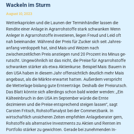
Wackeln im Sturm
August 10, 2023
Wetterkapriolen und die Launen der Terminhändler lassen die
Rendite einer Anlage in Agrarrohstoffe stark schwanken Wenn
Anleger in Agrarrohstoffe investieren, liegen Freud und Leid oft
nah beieinander. Wäh­rend der Preis für Zucker sich seit Jahres­
anfang verdoppelt hat, sind Mais und Weizen nach
zwischenzeitlichen Preis­ anstiegen rund 20 Prozent ins Minus ge­
rutscht. Ungewöhnlich ist das nicht, die Preise für Agrarrohstoffe
schwanken stärker als etwa Aktienkurse. Beispiel Mais: Bauern in
den USA haben in die­sem Jahr offensichtlich deutlich mehr Mais
angebaut, als die Märkte erwartet hatten. Außerdem verspricht
die Wetterlage bislang gute Ernteerträge. Deshalb der Preisrutsch.
Das Blatt könnte sich allerdings schon bald wieder wenden: ,,Ein
Kälteeinbruch in den USA im Sep­tember würde die Ernte
dezimieren und die Preise entsprechend steigen lassen“, sagt
Carsten Fritsch, Rohstoffanalyst bei der Commerzbank. In
wirtschaftlich unsicheren Zeiten empfehlen Anlageberater gern,
Roh­stoffe als alternative Investments zu Aktien und Renten im
Portfolio stärker zu gewichten. Gerade bei zunehmenden In­