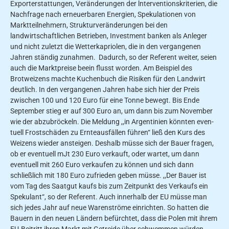
Exporterstattungen, Veränderungen der lnter­ventionskriterien, die
Nachfra­ge nach erneuerbaren Energien, Spekulationen von
Marktteil­nehmern, Strukturveränderungen bei den
landwirtschaftli­chen Betrieben, Investment­ banken als Anleger
und nicht zuletzt die Wetterkapriolen, die in den vergangenen
Jahren ständig zunahmen. Dadurch, so der Referent weiter, seien
auch die Marktpreise beein­ flusst worden. Am Beispiel des
Brotweizens machte Kuchenbuch die Risiken für den Landwirt
deutlich. In den vergangenen Jahren ha­be sich hier der Preis
zwischen 100 und 120 Euro für eine Ton­ne bewegt. Bis Ende
September stieg er auf 300 Euro an, um dann bis zum November
wie­ der abzubröckeln. Die Meldung ,,in Argentinien könnten even­
tuell Frostschäden zu Ernteaus­fällen führen“ ließ den Kurs des
Weizens wieder ansteigen. Des­halb müsse sich der Bauer fra­gen,
ob er eventuell mJt 230 Euro verkauft, oder wartet, um dann
eventuell mit 260 Euro verkaufen zu können und sich dann
schließlich mit 180 Euro zufrieden geben müsse. ,,Der Bauer ist
vom Tag des Saatgut­ kaufs bis zum Zeitpunkt des Verkaufs ein
Spekulant“, so der Referent. Auch innerhalb der EU müs­se man
sich jedes Jahr auf neue Warenströme einrichten. So hatten die
Bauern in den neu­en Ländern befürchtet, dass die Polen mit ihrem
EU-Beitritt ihren Markt mit Getreide über­ schwemmen würden,