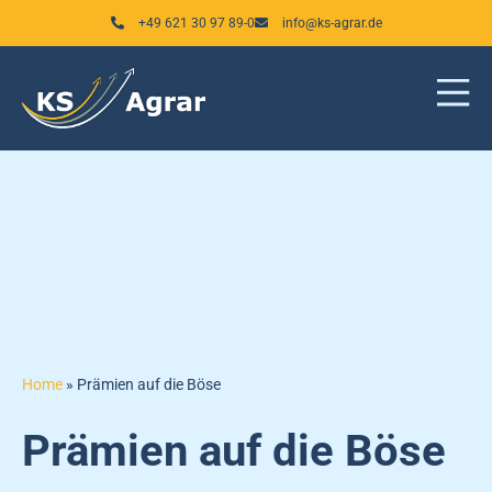
Zum
+49 621 30 97 89-0
info@ks-agrar.de
Inhalt
springen
Home
»
Prämien auf die Böse
Prämien auf die Böse