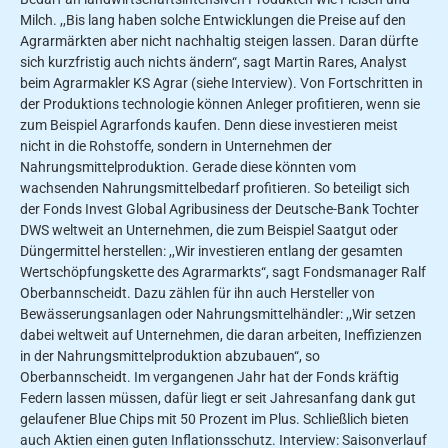
Milch. ,,Bis­ lang haben solche Entwicklungen die Preise auf den
Agrarmärkten aber nicht nachhaltig steigen lassen. Daran dürfte
sich kurzfristig auch nichts ändern“, sagt Martin Rares, Analyst
beim Agrarmakler KS Agrar (siehe Interview). Von Fortschritten in
der Produktions­ technologie können Anleger profitieren, wenn sie
zum Beispiel Agrarfonds kau­fen. Denn diese investieren meist
nicht in die Rohstoffe, sondern in Unterneh­men der
Nahrungsmittelproduktion. Ge­rade diese könnten vom
wachsenden Nahrungsmittelbedarf profitieren. So beteiligt sich
der Fonds Invest Global Agribusiness der Deutsche-Bank Tochter
DWS weltweit an Unternehmen, die zum Beispiel Saatgut oder
Düngermittel herstellen: ,,Wir investieren entlang der gesamten
Wertschöpfungskette des Agrarmarkts“, sagt Fondsmanager Ralf
Oberbannscheidt. Dazu zählen für ihn auch Hersteller von
Bewässerungsanlagen oder Nahrungsmittelhändler: ,,Wir setzen
dabei weltweit auf Unternehmen, die daran arbeiten, Ineffizienzen
in der Nahrungsmittelproduktion abzubauen“, so
Oberbannscheidt. Im vergangenen Jahr hat der Fonds kräftig
Federn lassen müssen, dafür liegt er seit Jahresanfang dank gut
gelaufener Blue Chips mit 50 Prozent im Plus. Schließlich bieten
auch Aktien einen guten Inflationsschutz. Interview: Saisonverlauf