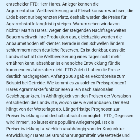
entscheider FTD: Herr Hares, Anleger kennen die
Argumentation:Weltbevölkerung und Fleischkonsum wachsen, die
Erde bietet nur begrenzten Platz, deshalb werden die Preise für
Agrarrohstoffe langfristig steigen. Warum sehen wir davon
nichts? Martin Hares: Wegen der steigenden Nachfrage weiten
Bauern weltweit ihre Produktion aus, gleichzeitig werden die
Anbaumethoden effi-zienter. Gerade in den Schwellen­ ländern
schlummern noch deutli­che Reserven. Es ist denkbar, dass die
Landwirtschaft die Weltbevöl­kerung eines Tages nicht mehr
ernähren kann, absehbar ist eine solche Entwicklung für die
kommenden Jahre aber nicht. FTD Zuletzt haben die Preise
deutlich nachgegeben, Anfang 2008 gab es Rekordpreise zum
Beispiel bei Getreide. Wie kommt es zu solchen Preissprüngen?
Hares Agrarmärkte funktionieren allein nach saisonalen
Gesichtspunkten. In Abhängigkeit von den Preisen der Vorsaison
entscheiden die Landwirte, wovon sie wie viel anbauen. Der Rest
hängt von der Wetterlage ab. Längerfristige Prognosen zur
Preisentwicklung sind deshalb absolut unmöglich. FTD ,,Gegessen
wird immer“, so lautet eine populäre Anlegerregel. Ist die
Preisentwicklung tatsächlich unabhängig von der Konjunktur-
entwicklung? Hares Bei Grundnahrungsmitteln wie Getreide und