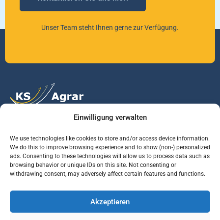
Unser Team steht Ihnen gerne zur Verfügung.
Einwilligung verwalten
Vertrauen Sie auf unsere Expertise im Agrarmarkt.
We use technologies like cookies to store and/or access device information.
We do this to improve browsing experience and to show (non-) personalized
ads. Consenting to these technologies will allow us to process data such as
Services
Jobs
Informationen
browsing behavior or unique IDs on this site. Not consenting or
withdrawing consent, may adversely affect certain features and functions.
Rohstoffbrief
Praktikant (m/w/d)
Warenterminbörsen
Akzeptieren
Börsenmakler
Business Development
Wetterinfos
Manager (m/w/d)
Verbände und